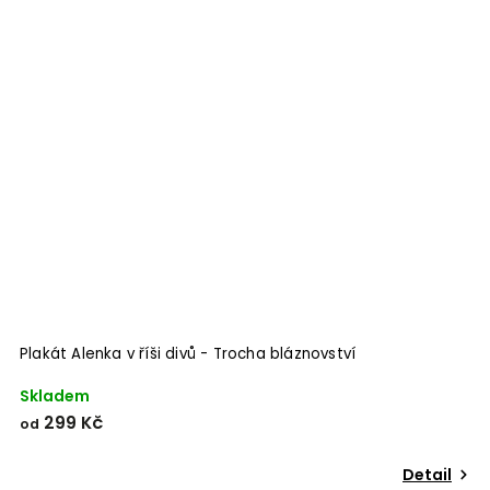
Plakát Alenka v říši divů - Trocha bláznovství
Skladem
299 Kč
od
Detail