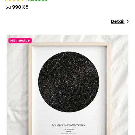
990 Kč
od
Detail
Hit měsíce