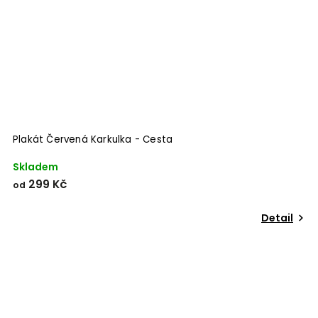
Odeslat
Powered by chaterimo
Plakát Červená Karkulka - Cesta
Skladem
299 Kč
od
Detail