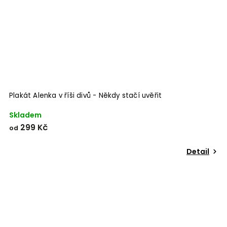
Plakát Alenka v říši divů - Někdy stačí uvěřit
Skladem
299 Kč
od
Detail