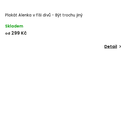
Plakát Alenka v říši divů - Být trochu jiný
Skladem
299 Kč
od
Detail