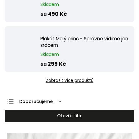
Skladem
490 Kč
od
Plakát Malý princ - Správně vidíme jen
srdcem
Skladem
299 Kč
od
Zobrazit více produktů
Doporučujeme
Nejlevnější
Otevřít filtr
Nejdražší
Nejprodávanější