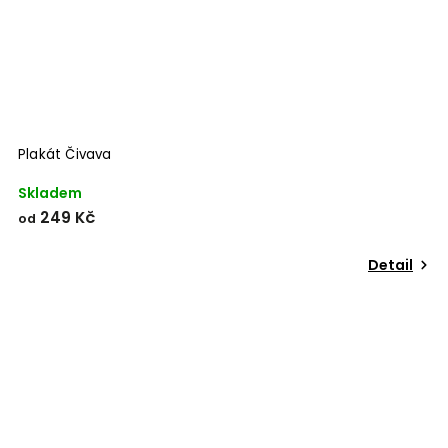
Plakát Čivava
Skladem
249 Kč
od
Detail