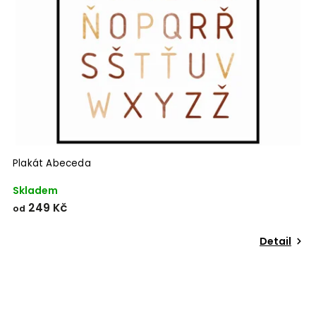
Plakát Abeceda
Skladem
249 Kč
od
Detail