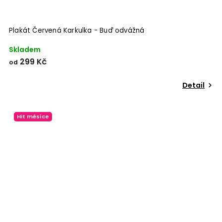
Plakát Červená Karkulka - Buď odvážná
Skladem
299 Kč
od
Detail
Hit měsíce