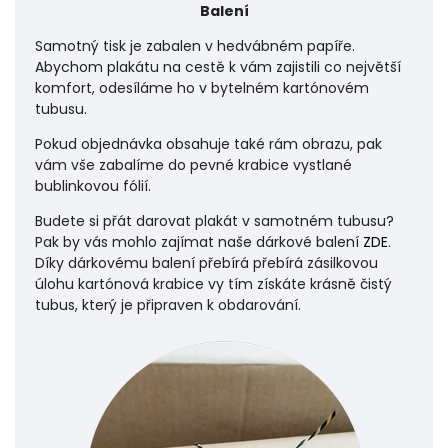
Balení
Samotný tisk je zabalen v hedvábném papíře.
Abychom plakátu na cestě k vám zajistili co největší
komfort, odesíláme ho v bytelném kartónovém
tubusu.
Pokud objednávka obsahuje také rám obrazu, pak
vám vše zabalíme do pevné krabice vystlané
bublinkovou fólií.
Budete si přát darovat plakát v samotném tubusu?
Pak by vás mohlo zajímat naše dárkové balení
ZDE
.
Díky dárkovému balení přebírá přebírá zásilkovou
úlohu
kartónová krabice vy tím získáte krásně čistý
tubus, který je připraven k obdarování.