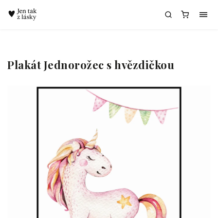
Chatbot Meda
Plakát Jednorožec s hvězdičkou