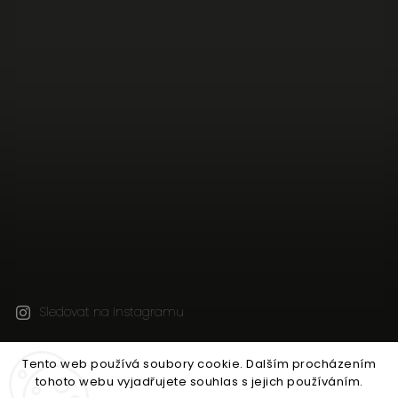
Sledovat na Instagramu
Tento web používá soubory cookie. Dalším procházením
Copyright 2026
Jen tak z lásky
. Všechna práva
tohoto webu vyjadřujete souhlas s jejich používáním.
vyhrazena.