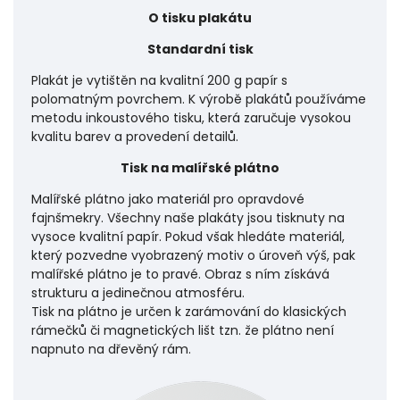
O tisku plakátu
Standardní tisk
Plakát je vytištěn na kvalitní 200 g papír s
polomatným povrchem. K výrobě plakátů používáme
metodu inkoustového tisku, která zaručuje vysokou
kvalitu barev a provedení detailů.
Tisk na malířské plátno
Malířské plátno jako materiál pro opravdové
fajnšmekry. Všechny naše plakáty jsou tisknuty na
vysoce kvalitní papír. Pokud však hledáte materiál,
který pozvedne vyobrazený motiv o úroveň výš, pak
malířské plátno je to pravé. Obraz s ním získává
strukturu a jedinečnou atmosféru.
Tisk na plátno je určen k zarámování do klasických
rámečků či magnetických lišt tzn. že plátno není
napnuto na dřevěný rám.