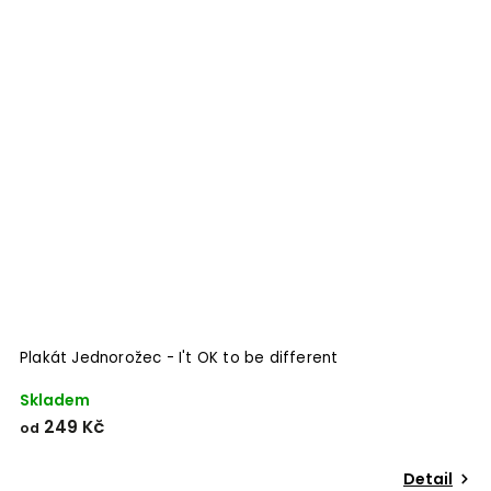
Odeslat
Powered by chaterimo
Plakát Jednorožec - I't OK to be different
P
Skladem
S
249 Kč
od
o
Detail