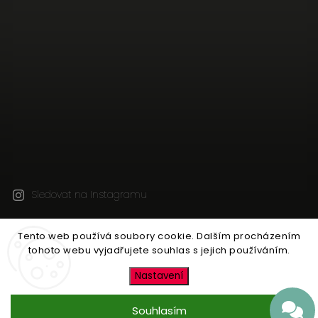
Sledovat na Instagramu
Tento web používá soubory cookie. Dalším procházením
Copyright 2026
Jen tak z lásky
. Všechna práva
tohoto webu vyjadřujete souhlas s jejich používáním.
vyhrazena.
Upravit nastavení cookies
Nastavení
Vytvořil
Shoptet
| Design
Shoptak.cz
Souhlasím