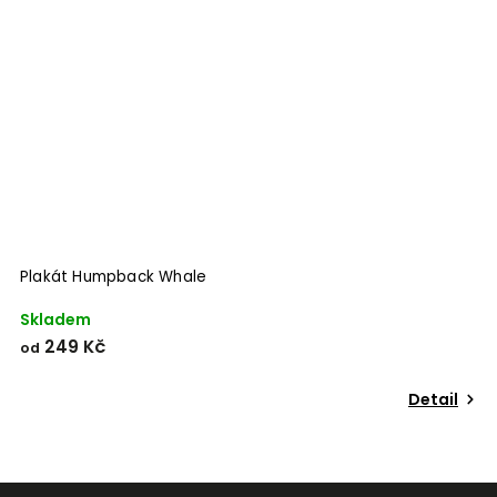
Odeslat
Powered by chaterimo
Plakát Humpback Whale
P
Skladem
S
249 Kč
od
o
Detail