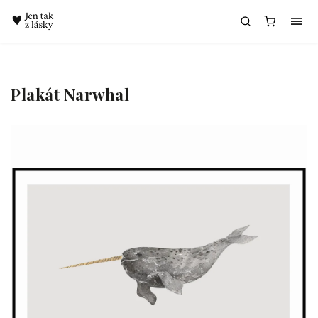
Chatbot Meda
Plakát Narwhal