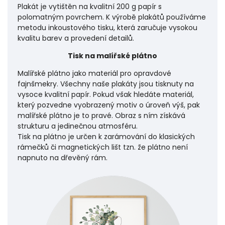
Plakát je vytištěn na kvalitní 200 g papír s
polomatným povrchem. K výrobě plakátů používáme
metodu inkoustového tisku, která zaručuje vysokou
kvalitu barev a provedení detailů.
Tisk na malířské plátno
Malířské plátno jako materiál pro opravdové
fajnšmekry. Všechny naše plakáty jsou tisknuty na
vysoce kvalitní papír. Pokud však hledáte materiál,
který pozvedne vyobrazený motiv o úroveň výš, pak
malířské plátno je to pravé. Obraz s ním získává
strukturu a jedinečnou atmosféru.
Tisk na plátno je určen k zarámování do klasických
rámečků či magnetických lišt tzn. že plátno není
napnuto na dřevěný rám.