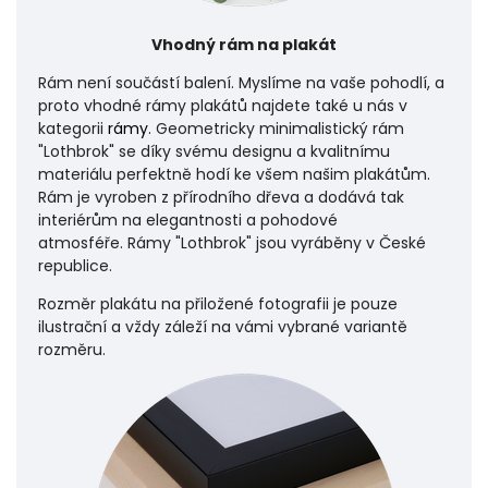
Vhodný rám na plakát
Rám není součástí balení. Myslíme na vaše pohodlí, a
proto vhodné rámy plakátů najdete také u nás v
kategorii
rámy
. Geometricky minimalistický rám
"Lothbrok" se díky svému designu a kvalitnímu
materiálu perfektně hodí ke všem našim plakátům.
Rám je vyroben z přírodního dřeva a dodává tak
interiérům na elegantnosti a pohodové
atmosféře.
Rámy "Lothbrok" jsou vyráběny v České
republice.
Rozměr plakátu na přiložené fotografii je pouze
ilustrační a vždy záleží na vámi vybrané variantě
rozměru.