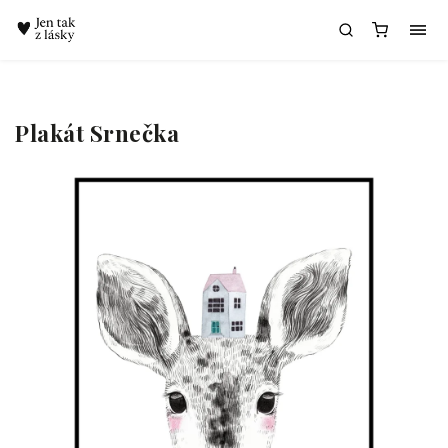
Chatbot Meda
Plakát Srnečka