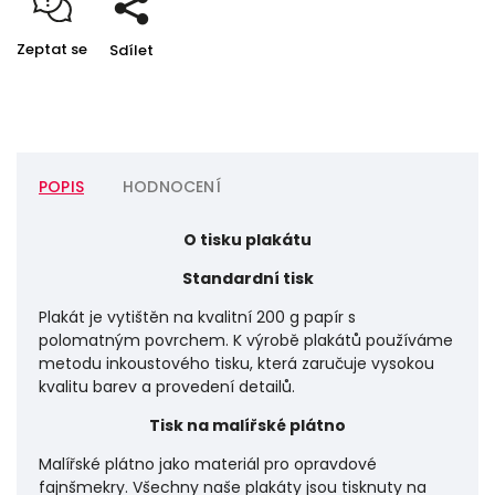
Zeptat se
Sdílet
POPIS
HODNOCENÍ
O tisku plakátu
Standardní tisk
Plakát je vytištěn na kvalitní 200 g papír s
polomatným povrchem. K výrobě plakátů používáme
metodu inkoustového tisku, která zaručuje vysokou
kvalitu barev a provedení detailů.
Tisk na malířské plátno
Malířské plátno jako materiál pro opravdové
fajnšmekry. Všechny naše plakáty jsou tisknuty na