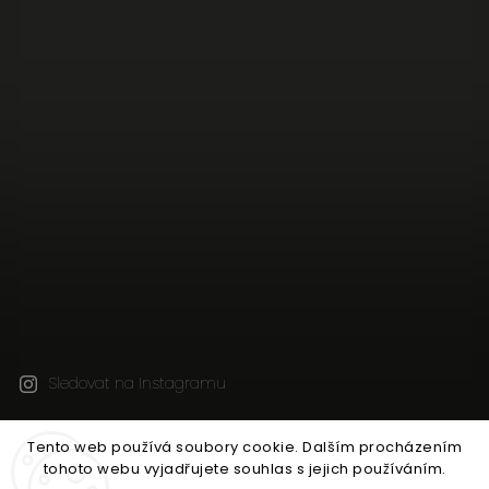
Sledovat na Instagramu
Tento web používá soubory cookie. Dalším procházením
Copyright 2026
Jen tak z lásky
. Všechna práva
tohoto webu vyjadřujete souhlas s jejich používáním.
vyhrazena.