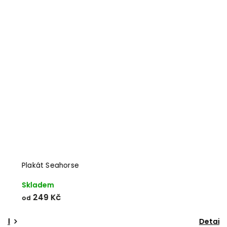
Odeslat
Powered by chaterimo
Plakát Seahorse
Skladem
249 Kč
od
Detail