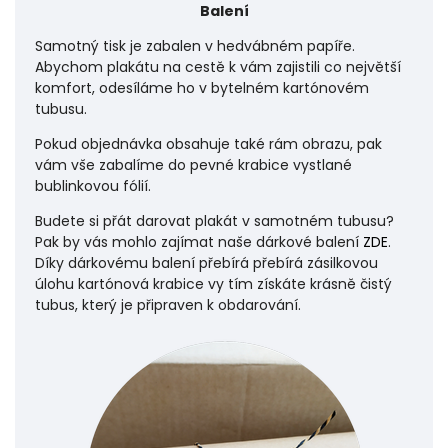
Balení
Samotný tisk je zabalen v hedvábném papíře.
Abychom plakátu na cestě k vám zajistili co největší
komfort, odesíláme ho v bytelném kartónovém
tubusu.
Pokud objednávka obsahuje také rám obrazu, pak
vám vše zabalíme do pevné krabice vystlané
bublinkovou fólií.
Budete si přát darovat plakát v samotném tubusu?
Pak by vás mohlo zajímat naše dárkové balení
ZDE
.
Díky dárkovému balení přebírá přebírá zásilkovou
úlohu
kartónová krabice vy tím získáte krásně čistý
tubus, který je připraven k obdarování.