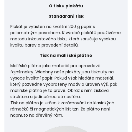
O tisku plakátu
Standardní tisk
Plakát je vytištěn na kvalitní 200 g papír s
polomatným povrchem. K výrobě plakátů používáme
metodu inkoustového tisku, která zaručuje vysokou
kvalitu barev a provedení detailů.
Tisk na malířské plátno
Malířské plátno jako materiál pro opravdové
fajnšmekry. Všechny naše plakáty jsou tisknuty na
vysoce kvalitní papír. Pokud však hledáte materiál,
který pozvedne vyobrazený motiv o úroveň výš, pak
malířské plátno je to pravé. Obraz s ním získává
strukturu a jedinečnou atmosféru.
Tisk na plátno je určen k zarámování do klasických
rámečků či magnetických lišt tzn. že plátno není
napnuto na dřevěný rám.