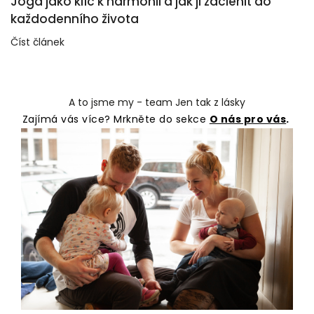
Jóga jako klíč k harmonii a jak ji začlenit do
každodenního života
Číst článek
A to jsme my - team Jen tak z lásky
Zajímá vás více? Mrkněte do sekce
O nás pro vás
.