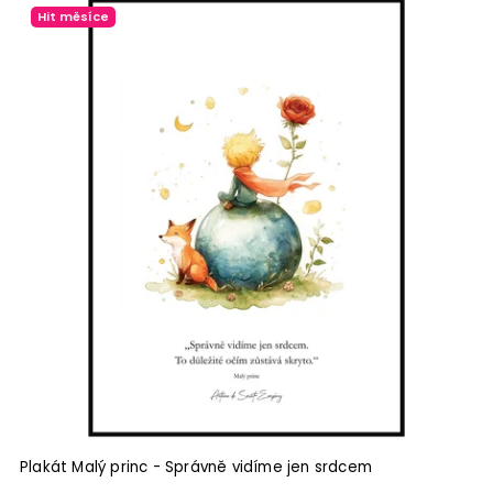
Hit měsíce
s
Plakát Malý princ - Správně vidíme jen srdcem
P