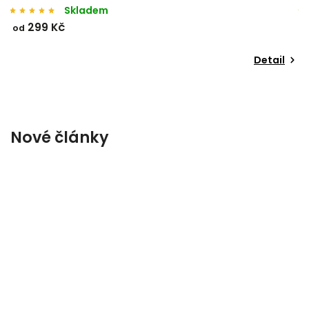
Skladem
299 Kč
od
o
Detail
Nové články