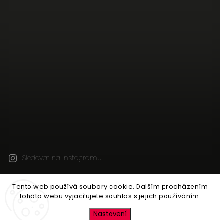
Sledovat na Instagramu
Tento web používá soubory cookie. Dalším procházením
Copyright 2026
Jen tak z lásky
. Všechna práva
tohoto webu vyjadřujete souhlas s jejich používáním.
vyhrazena.
Upravit nastavení cookies
Nastavení