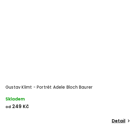
Odeslat
Powered by chaterimo
Gustav Klimt - Portrét Adele Bloch Baurer
Skladem
249 Kč
od
Detail