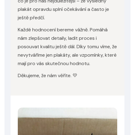
co je pro nás nejdůležitější – že výsledný
plakát opravdu splní očekávání a často je
ještě předčí.
Každé hodnocení bereme vážně. Pomáhá
nám zlepšovat detaily, ladit proces i
posouvat kvalitu ještě dál. Díky tomu víme, že
nevytváříme jen plakáty, ale vzpomínky, které
mají pro vás skutečnou hodnotu.
Děkujeme, že nám věříte. 💛