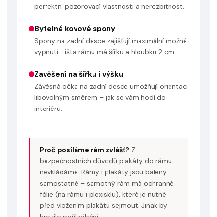
perfektní pozorovací vlastnosti a nerozbitnost.
Bytelné kovové spony
Spony na zadní desce zajišťují maximální možné
vypnutí. Lišta rámu má šířku a hloubku 2 cm.
Zavěšení na šířku i výšku
Závěsná očka na zadní desce umožňují orientaci
libovolným směrem – jak se vám hodí do
interiéru.
Proč posíláme rám zvlášť?
Z
bezpečnostních důvodů plakáty do rámu
nevkládáme. Rámy i plakáty jsou baleny
samostatně – samotný rám má ochranné
fólie (na rámu i plexisklu), které je nutné
před vložením plakátu sejmout. Jinak by
hrozilo poškrábání.