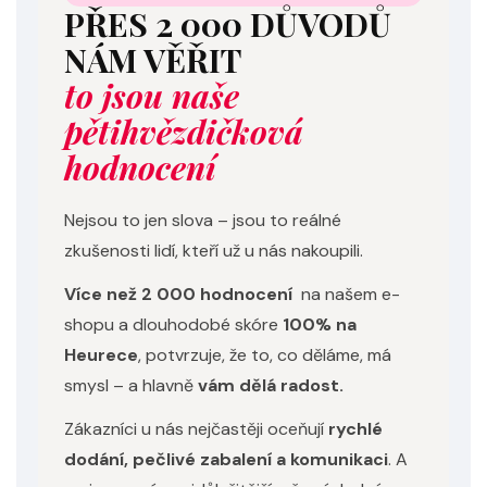
PŘES 2 000 DŮVODŮ
NÁM VĚŘIT
to jsou naše
pětihvězdičková
hodnocení
Nejsou to jen slova – jsou to reálné
zkušenosti lidí, kteří už u nás nakoupili.
Více než 2 000 hodnocení
na našem e-
shopu a dlouhodobé skóre
100% na
Heurece
, potvrzuje, že to, co děláme, má
smysl – a hlavně
vám dělá radost.
Zákazníci u nás nejčastěji oceňují
rychlé
dodání, pečlivé zabalení a komunikaci
. A