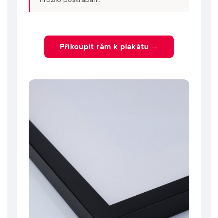
Přikoupit rám k plakátu →