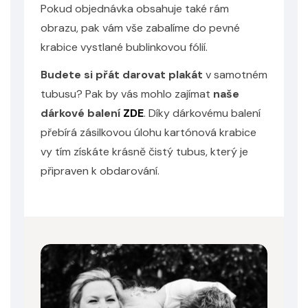
Pokud objednávka obsahuje také rám
obrazu, pak vám vše zabalíme do pevné
krabice vystlané bublinkovou fólií.
Budete si přát darovat plakát
v samotném
Odeslat
tubusu? Pak by vás mohlo zajímat
naše
Powered by chaterimo
dárkové balení
ZDE
. Díky dárkovému balení
přebírá zásilkovou úlohu kartónová krabice
vy tím získáte krásně čistý tubus, který je
připraven k obdarování.