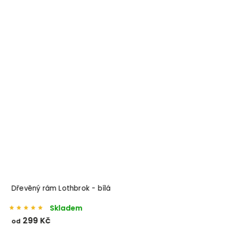
s
Dřevěný rám Lothbrok - bílá
Skladem
299 Kč
od
o