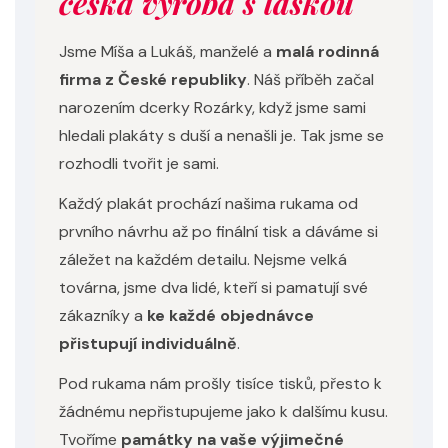
česká výroba s láskou
Jsme Míša a Lukáš, manželé a
malá rodinná
firma z České republiky
. Náš příběh začal
narozením dcerky Rozárky, když jsme sami
hledali plakáty s duší a nenašli je. Tak jsme se
rozhodli tvořit je sami.
Každý plakát prochází našima rukama od
prvního návrhu až po finální tisk a dáváme si
záležet na každém detailu. Nejsme velká
továrna, jsme dva lidé, kteří si pamatují své
zákazníky a
ke každé objednávce
přistupují individuálně
.
Pod rukama nám prošly tisíce tisků, přesto k
žádnému nepřistupujeme jako k dalšímu kusu.
Tvoříme
památky na vaše výjimečné