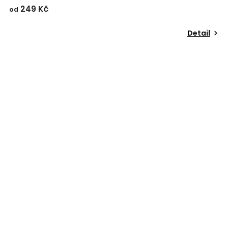
249 Kč
od
Detail