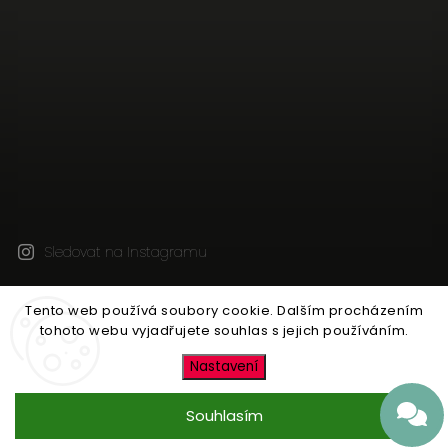
Sledovat na Instagramu
Tento web používá soubory cookie. Dalším procházením
Copyright 2026
Jen tak z lásky
. Všechna práva
tohoto webu vyjadřujete souhlas s jejich používáním.
vyhrazena.
Upravit nastavení cookies
Nastavení
Vytvořil
Shoptet
| Design
Shoptak.cz
Souhlasím