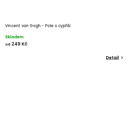
Vincent van Gogh - Pole s cypřiši
Skladem
249 Kč
od
Odeslat
Powered by chaterimo
Detail