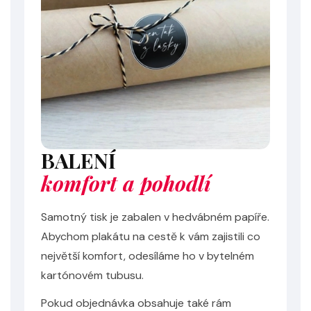
BALENÍ
komfort a pohodlí
Samotný tisk je zabalen v hedvábném papíře.
Odeslat
Abychom plakátu na cestě k vám zajistili co
Powered by chaterimo
největší komfort, odesíláme ho v bytelném
kartónovém tubusu.
Pokud objednávka obsahuje také rám