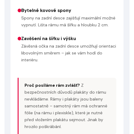
Bytelné kovové spony
Spony na zadní desce zajišťují maximální možné
vypnutí. Lišta rámu má šířku a hloubku 2 cm.
Zavěšení na šířku i výšku
Závěsná očka na zadní desce umožňují orientaci
libovolným směrem – jak se vám hodí do
interiéru.
Proč posíláme rám zvlášť?
Z
bezpečnostních důvodů plakáty do rámu
nevkládáme. Rámy i plakáty jsou baleny
samostatně – samotný rám má ochranné
fólie (na rámu i plexiskle), které je nutné
před vložením plakátu sejmout. Jinak by
hrozilo poškrábání.