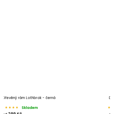
Dřevěný rám Lothbrok - bílá
Skladem
299 Kč