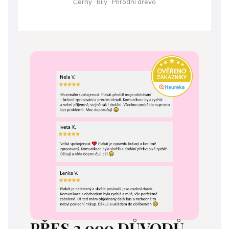
Černý · Bílý · Přírodní dřevo
PŘES 2 000 DŮVODŮ