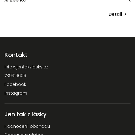
od
o
Detail
Kontakt
info
@
jentakzlasky.cz
739316609
Facebook
Instagram
Jen tak z lásky
Hodnocení obchodu
Doprava a platba