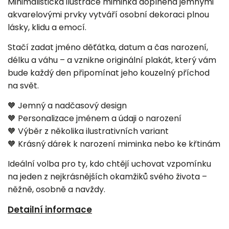
Minimalistická ilustrace miminka doplněná jemnými
akvarelovými prvky vytváří osobní dekoraci plnou
lásky, klidu a emocí.
Stačí zadat jméno děťátka, datum a čas narození,
délku a váhu – a vznikne originální plakát, který vám
bude každý den připomínat jeho kouzelný příchod
na svět.
🧡 Jemný a nadčasový design
🧡 Personalizace jménem a údaji o narození
🧡 Výběr z několika ilustrativních variant
🧡 Krásný dárek k narození miminka nebo ke křtinám
Ideální volba pro ty, kdo chtějí uchovat vzpomínku
na jeden z nejkrásnějších okamžiků svého života –
něžně, osobně a navždy.
Detailní informace