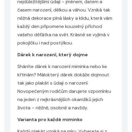
nejdůležitějšími údaji – jménem, datem a
časem narození, délkou a váhou. Vzniká tak
něžná dekorace plná lásky a klidu, která vám
každý den připomene kouzelný příchod
vašeho děťátka na svět. Krásně se vyjímá v
pokojíčku i nad postýlkou.
Dárek k narození, který dojme
Sháníte dárek k narození miminka nebo ke
křtinám? Málokterý dárek dokáže dojmout
tak jako plakát s údaji o narození.
Novopečeným rodičům darujete vzpomínku
na jeden z nejkrásnějších okamžiků jejich
života – něžně, osobně a navždy.
Varianta pro každé miminko
Každý plakát vzniká na míru. Vyberete si z