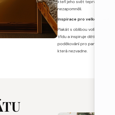
kteří jeho svět teprve poznávají
nezapomněli.
Inspirace pro velké i malé
Plakát s oblibou volí i paní učit
třídu a inspiruje děti k přemýšl
poděkování pro paní učitelku mí
která nezvadne.
ÁTU