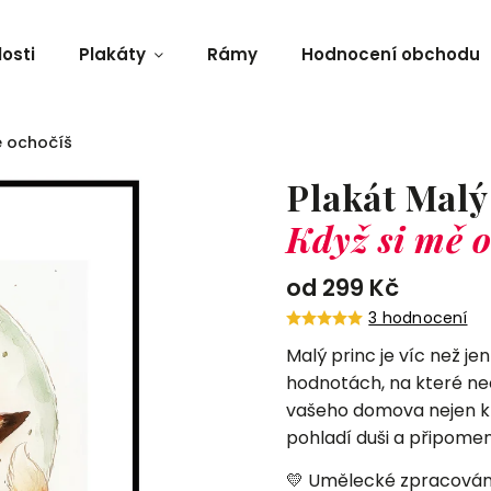
osti
Plakáty
Rámy
Hodnocení obchodu
ě ochočíš
Plakát Malý
Když si mě o
od
299 Kč
3 hodnocení
Malý princ je víc než jen
hodnotách, na které n
vašeho domova nejen krás
pohladí duši a připomene
💛 Umělecké zpracován