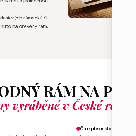
strukturu a jedinečnou
 klasických rámečků či
apnuto na dřevěný rám.
ODNÝ RÁM NA PLA
y vyráběné v České repub
Čiré plexisklo