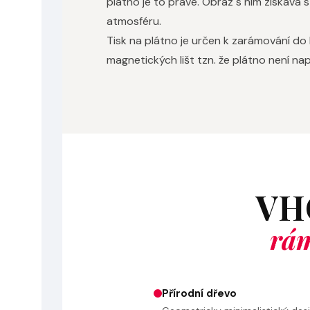
plátno je to pravé. Obraz s ním získává 
atmosféru.
Tisk na plátno je určen k zarámování do
magnetických lišt tzn. že plátno není n
VH
rám
Přírodní dřevo