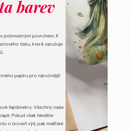
ta barev
pír s polomatným povrchem. K
tového tisku, která zaručuje
ů.
atného papíru pro náročnější
dové fajnšmekry. Všechny naše
 papír. Pokud však hledáte
iv o úroveň výš, pak malířské