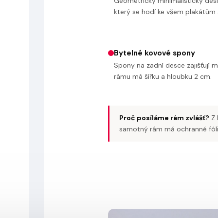
Geometricky minimalistický desig
který se hodí ke všem plakátům a
Bytelné kovové spony
Spony na zadní desce zajišťují m
rámu má šířku a hloubku 2 cm.
Proč posíláme rám zvlášť?
Z 
samotný rám má ochranné fólie 