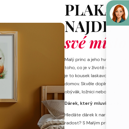
PLAKÁT,
NAJDE
své místo
Malý princ a jeho hvězdy. Příbě
toho, co je v životě opravdu dů
je to kousek laskavosti, který 
domov. Skvěle doplní dětský pok
obývák, ložnici nebo pracovnu
Dárek, který mluví za vás
Hledáte dárek k narozeninám,
radost? S Malým princem nešláp