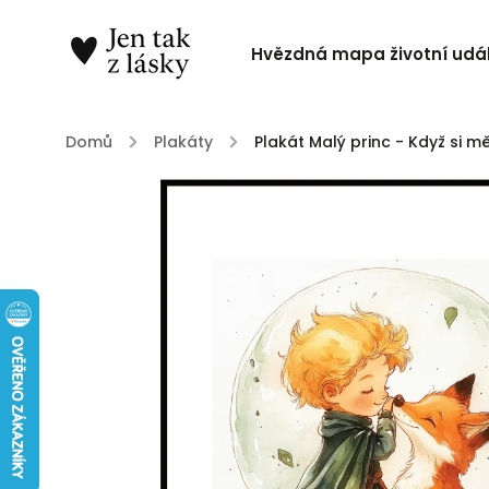
Hvězdná mapa životní udál
Domů
/
Plakáty
/
Plakát Malý princ - Když si m