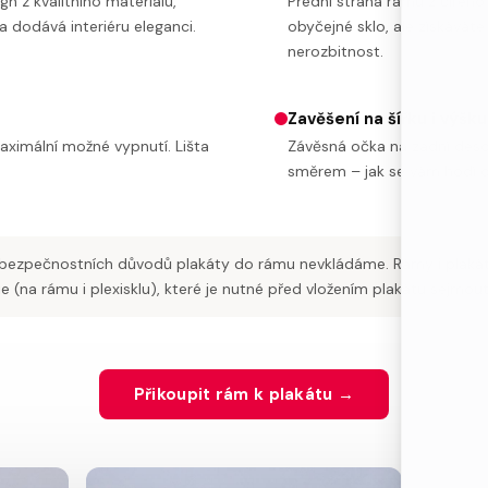
n z kvalitního materiálu,
Přední strana rámu z čirého 
 dodává interiéru eleganci.
obyčejné sklo, ale získáváte
nerozbitnost.
Zavěšení na šířku i výšku
aximální možné vypnutí. Lišta
Závěsná očka na zadní desc
směrem – jak se vám hodí do
bezpečnostních důvodů plakáty do rámu nevkládáme. Rámy i plakát
(na rámu i plexisklu), které je nutné před vložením plakátu sejmout.
Přikoupit rám k plakátu →