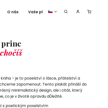
O nás
Vaše plakáty
 princ
chočíš
 kniha – je to poselství o lásce, přátelství a
echceme zapomenout. Tento plakát přináší do
ný minimalistický design, ale i citát, který
, co je v životě opravdu důležité.
í s poetickým poselstvím