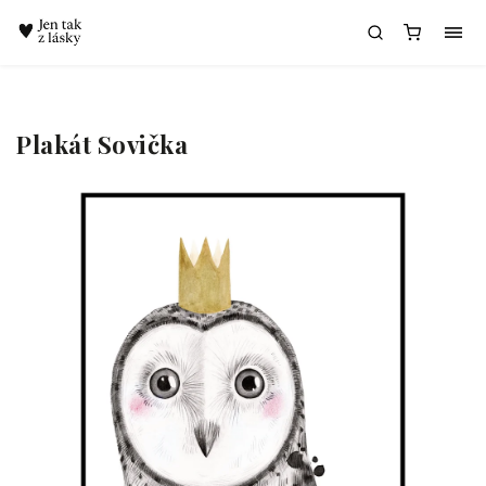
Chatbot Meda
Plakát Sovička