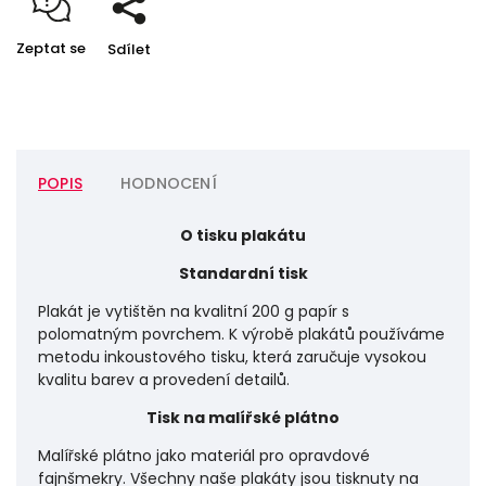
Zeptat se
Sdílet
POPIS
HODNOCENÍ
O tisku plakátu
Standardní tisk
Plakát je vytištěn na kvalitní 200 g papír s
polomatným povrchem. K výrobě plakátů používáme
metodu inkoustového tisku, která zaručuje vysokou
kvalitu barev a provedení detailů.
Tisk na malířské plátno
Malířské plátno jako materiál pro opravdové
fajnšmekry. Všechny naše plakáty jsou tisknuty na