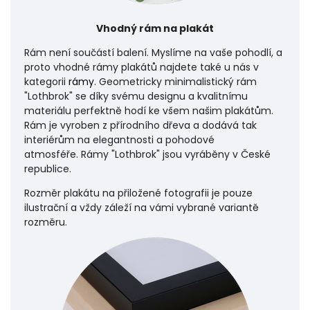
Vhodný rám na plakát
Rám není součástí balení. Myslíme na vaše pohodlí, a
proto vhodné rámy plakátů najdete také u nás v
kategorii
rámy
. Geometricky minimalistický rám
"Lothbrok" se díky svému designu a kvalitnímu
materiálu perfektně hodí ke všem našim plakátům.
Rám je vyroben z přírodního dřeva a dodává tak
interiérům na elegantnosti a pohodové
atmosféře.
Rámy "Lothbrok" jsou vyráběny v České
republice.
Rozměr plakátu na přiložené fotografii je pouze
ilustrační a vždy záleží na vámi vybrané variantě
rozměru.