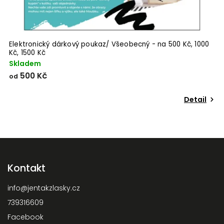
Elektronický dárkový poukaz/ Všeobecný - na 500 Kč, 1000
Kč, 1500 Kč
Skladem
500 Kč
od
Detail
Kontakt
info
@
jentakzlasky.cz
739316609
Odeslat
Facebook