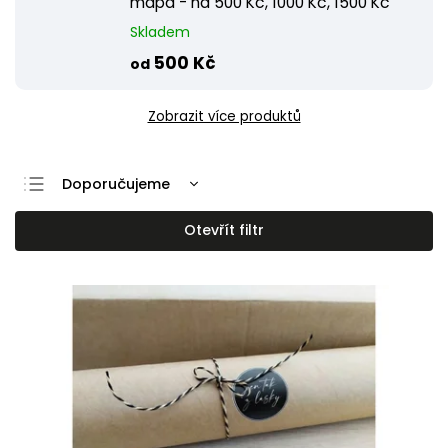
mapa - na 500 Kč, 1000 Kč, 1500 Kč
Skladem
500 Kč
od
Zobrazit více produktů
Doporučujeme
Nejlevnější
Otevřít filtr
Nejdražší
Nejprodávanější
Abecedně