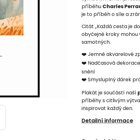
příběhu
Charles Perra
je to příběh o síle a zrán
Citát „Každá cesta je do
obyčejné kroky mohou v
samotných.
❤️ Jemné akvarelové z
❤️ Nadčasová dekorace 
snění
❤️ Smysluplný dárek pro 
Plakát je součástí naší
příběhy s citlivým výtv
inspirovat každý den.
Detailní informace