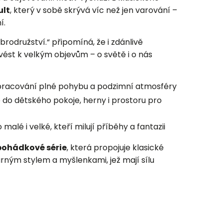
ult
, který v sobě skrývá víc než jen varování –
í.
brodružství.“ připomíná, že i zdánlivě
ést k velkým objevům – o světě i o nás
pracování plné pohybu a podzimní atmosféry
do dětského pokoje, herny i prostoru pro
malé i velké, kteří milují příběhy a fantazii
pohádkové série
, která propojuje klasické
arným stylem a myšlenkami, jež mají sílu