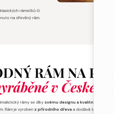
 klasických rámečků či
apnuto na dřevěný rám.
DNÝ RÁM NA PL
yráběné v České re
malistický rámy se díky
svému designu a kvalitnímu mater
m. Rám je vyroben
z přírodního dřeva
a dodává tak interiér