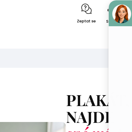
Zeptat se
Sdílet
PLAKÁT,
NAJDE