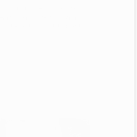
ní učitelky do školek a škol. Krásně
 přemýšlení. A pokud hledáte originální
sto klasické kytice, tohle je vzpomínka,