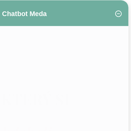
Chatbot Meda
 KTERÝ SI