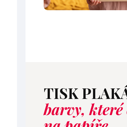
TISK PLAK
barvy, které 
na papíře