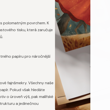
pír s polomatným povrchem. K
tového tisku, která zaručuje
ů.
atného papíru pro náročnější
dové fajnšmekry. Všechny naše
 papír. Pokud však hledáte
iv o úroveň výš, pak malířské
strukturu a jedinečnou