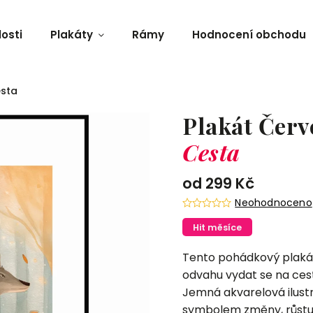
osti
Plakáty
Rámy
Hodnocení obchodu
esta
Plakát Červ
Cesta
od
299 Kč
Neohodnoceno
Hit měsíce
Tento pohádkový plak
odvahu vydat se na cest
Jemná akvarelová ilustr
symbolem změny, růstu 