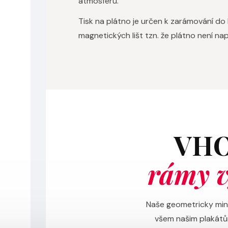
atmosféru.
Tisk na plátno je určen k zarámování do
magnetických lišt tzn. že plátno není n
VHO
rámy v
Naše geometricky mini
všem našim plakátů