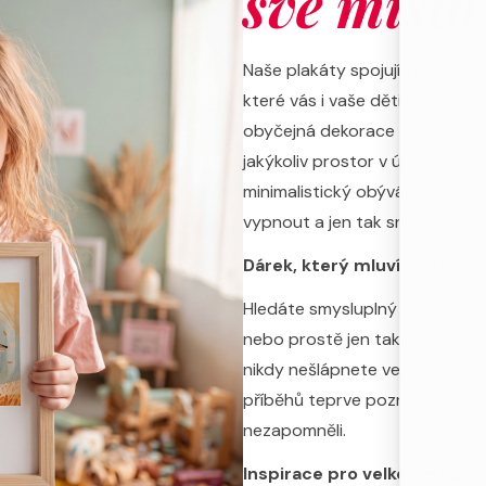
své místo
Naše plakáty spojují ty nejkrásn
které vás i vaše děti přenesou 
obyčejná dekorace – je to kous
jakýkoliv prostor v útulný domo
minimalistický obývák, ložnici
vypnout a jen tak snít.
Dárek, který mluví za vás
Hledáte smysluplný dárek k n
nebo prostě jen tak pro rad
nikdy nešlápnete vedle. Potěší 
příběhů teprve poznávají, i dos
nezapomněli.
Inspirace pro velké i malé