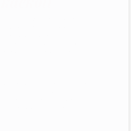
 kdekoli
ější citáty s originálními ilustracemi,
do světa fantazie. Tento plakát není jen
ek laskavosti a inspirace, který promění
v. Skvěle doplní dětský pokojíček, ale i
 nebo pracovnu, kde občas potřebujete
arozeninám, Vánocům, k narození miminka
ost? S oblíbeným pohádkovým motivem
malé objevitele, kteří kouzelný svět
pělé, kteří na své oblíbené hrdiny nikdy