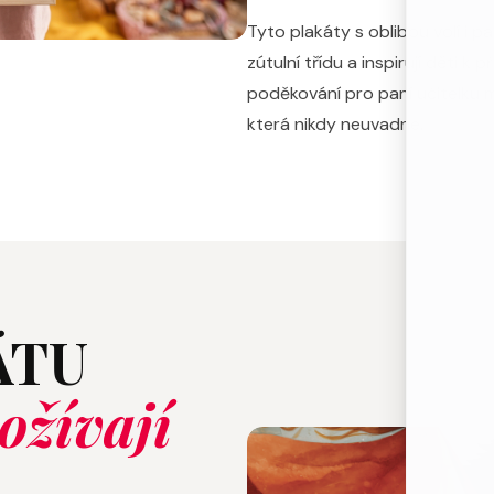
Tyto plakáty s oblibou volí i pa
zútulní třídu a inspirují děti k
poděkování pro paní učitelku mí
která nikdy neuvadne.
ÁTU
ožívají