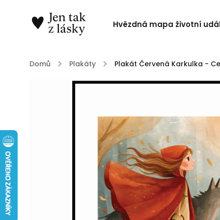
Hvězdná mapa životní udál
Domů
/
Plakáty
/
Plakát Červená Karkulka - C