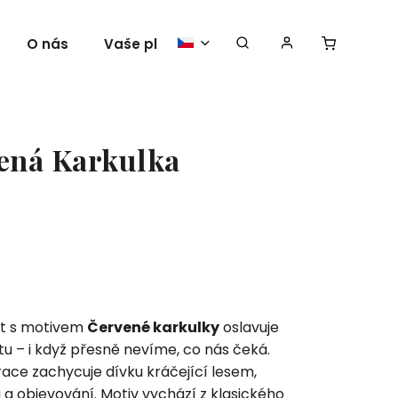
O nás
Vaše plakáty
ená Karkulka
át s motivem
Červené karkulky
oslavuje
u – i když přesně nevíme, co nás čeká.
ace zachycuje dívku kráčející lesem,
a objevování. Motiv vychází z klasického