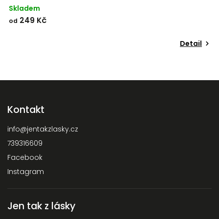
Skladem
S
249 Kč
od
o
Detail
Kontakt
info
@
jentakzlasky.cz
739316609
Facebook
Instagram
Jen tak z lásky