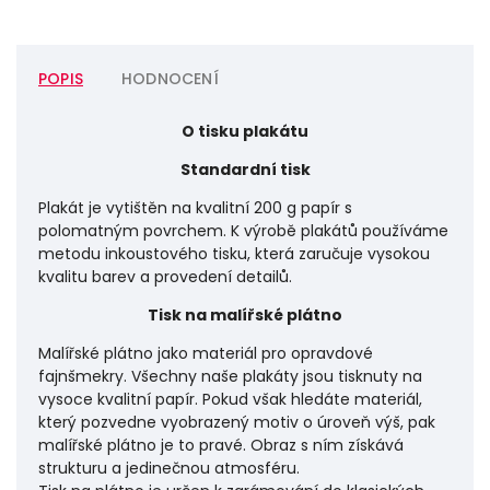
POPIS
HODNOCENÍ
O tisku plakátu
Standardní tisk
Plakát je vytištěn na kvalitní 200 g papír s
polomatným povrchem. K výrobě plakátů používáme
metodu inkoustového tisku, která zaručuje vysokou
kvalitu barev a provedení detailů.
Tisk na malířské plátno
Malířské plátno jako materiál pro opravdové
fajnšmekry. Všechny naše plakáty jsou tisknuty na
vysoce kvalitní papír. Pokud však hledáte materiál,
který pozvedne vyobrazený motiv o úroveň výš, pak
malířské plátno je to pravé. Obraz s ním získává
strukturu a jedinečnou atmosféru.