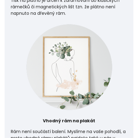
Tisk na plátno je určen k zarámování do klasických
rámečků či magnetických lišt tzn. že plátno není
napnuto na dřevěný rám.
Vhodný rám na plakát
Rám není součástí balení. Myslíme na vaše pohodlí, a
proto vhodné rámy plakátů najdete také u nás v