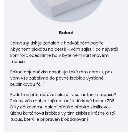
Balení
Samotný tisk je zabalen v hedvábném papíře.
Abychom plakátu na cestě k vám zajistili co největší
komfort, odesíláme ho v bytelném kartónovém
tubusu.
Pokud objednávka obsahuje také rám obrazu, pak
vám vše zabalíme do pevné krabice vystlané
bublinkovou fólií.
Budete si přát darovat plakát v samotném tubusu?
Pak by vás mohlo zajímat naše dárkové balení
ZDE
.
Díky dárkovému balení přebírá přebírá zásilkovou
úlohu
kartónová krabice vy tím získáte krásně čistý
tubus, který je připraven k obdarování.