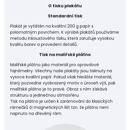
O tisku plakátu
Standardní tisk
Plakát je vytištěn na kvalitní 200 g papír s
polomatným povrchem. K výrobě plakátů používáme
metodu inkoustového tisku, která zaručuje vysokou
kvalitu barev a provedení detailů.
Tisk na malířské plátno
Malířské plátno jako materiál pro opravdové
fajnšmekry. Všechny naše plakáty jsou tisknuty na
vysoce kvalitní papír. Pokud však hledáte materiál,
který pozvedne vyobrazený motiv o úroveň výš, pak
malířské plátno je to pravé. Obraz s ním získává
strukturu a jedinečnou atmosféru.
Tisk na plátno je určen k zarámování do klasických
rámečků či magnetických lišt tzn. že plátno není
napnuto na dřevěný rám.