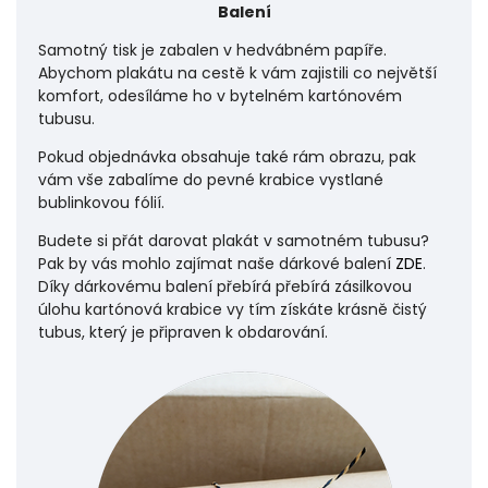
Balení
Samotný tisk je zabalen v hedvábném papíře.
Abychom plakátu na cestě k vám zajistili co největší
komfort, odesíláme ho v bytelném kartónovém
tubusu.
Pokud objednávka obsahuje také rám obrazu, pak
vám vše zabalíme do pevné krabice vystlané
bublinkovou fólií.
Budete si přát darovat plakát v samotném tubusu?
Pak by vás mohlo zajímat naše dárkové balení
ZDE
.
Díky dárkovému balení přebírá přebírá zásilkovou
úlohu
kartónová krabice vy tím získáte krásně čistý
tubus, který je připraven k obdarování.