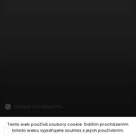
Sledovat na Instagramu
Tento web používá soubory cookie. Dalším procházením
Copyright 2026
Jen tak z lásky
. Všechna práva
tohoto webu vyjadřujete souhlas s jejich používáním.
vyhrazena.