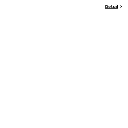
Detail
Odeslat
Powered by chaterimo