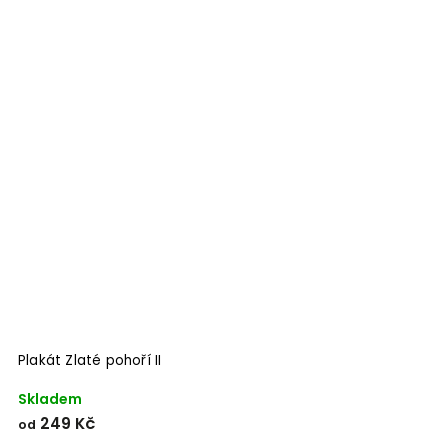
Plakát Zlaté pohoří II
Skladem
249 Kč
od