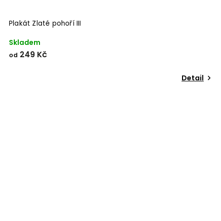
Plakát Zlaté pohoří III
Skladem
249 Kč
od
Detail