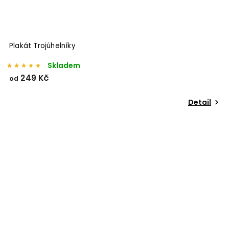
Plakát Trojúhelníky
Skladem
249 Kč
od
Detail