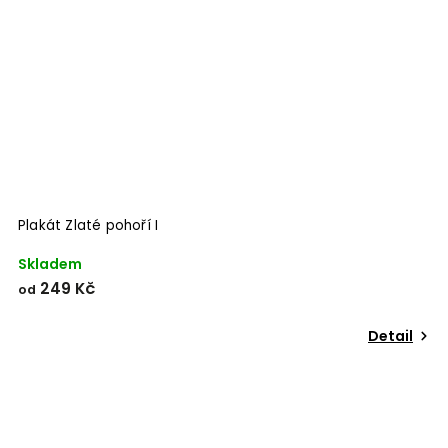
Plakát Zlaté pohoří I
Skladem
249 Kč
od
Detail