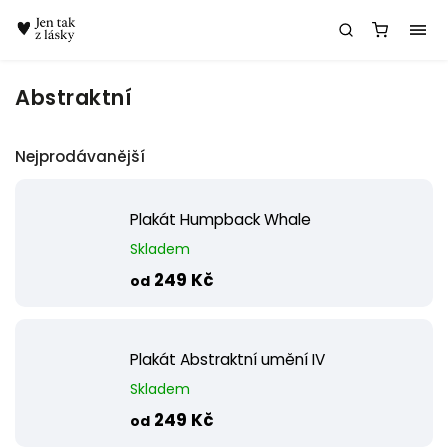
Chatbot Meda
Abstraktní
Nejprodávanější
Plakát Humpback Whale
Skladem
249 Kč
od
Plakát Abstraktní umění IV
Skladem
249 Kč
od