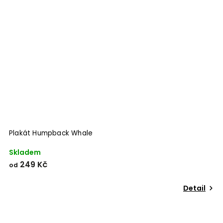
Plakát Humpback Whale
Skladem
249 Kč
od
Detail