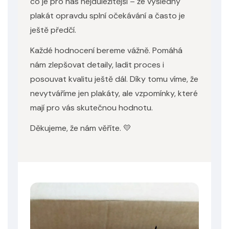
co je pro nás nejdůležitější – že výsledný
plakát opravdu splní očekávání a často je
ještě předčí.
Každé hodnocení bereme vážně. Pomáhá
nám zlepšovat detaily, ladit proces i
posouvat kvalitu ještě dál. Díky tomu víme, že
nevytváříme jen plakáty, ale vzpomínky, které
mají pro vás skutečnou hodnotu.
Děkujeme, že nám věříte. 💛