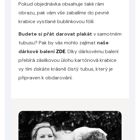
Pokud objednávka obsahuje také rám
obrazu, pak vám vše zabalíme do pevné
krabice vystlané bublinkovou fólií.
Budete si přát darovat plakát
v samotném
Odeslat
tubusu? Pak by vás mohlo zajímat
naše
Powered by chaterimo
dárkové balení
ZDE
. Díky dárkovému balení
přebírá zásilkovou úlohu kartónová krabice
vy tím získáte krásně čistý tubus, který je
připraven k obdarování.