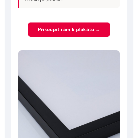
Přikoupit rám k plakátu →