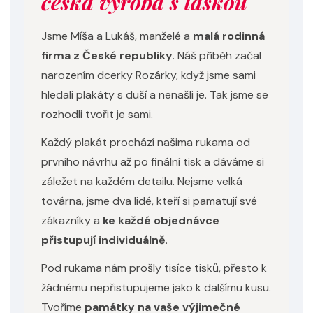
česká výroba s láskou
Jsme Míša a Lukáš, manželé a
malá rodinná
firma z České republiky
. Náš příběh začal
narozením dcerky Rozárky, když jsme sami
hledali plakáty s duší a nenašli je. Tak jsme se
rozhodli tvořit je sami.
Každý plakát prochází našima rukama od
prvního návrhu až po finální tisk a dáváme si
záležet na každém detailu. Nejsme velká
továrna, jsme dva lidé, kteří si pamatují své
zákazníky a
ke každé objednávce
přistupují individuálně
.
Pod rukama nám prošly tisíce tisků, přesto k
žádnému nepřistupujeme jako k dalšímu kusu.
Tvoříme
památky na vaše výjimečné