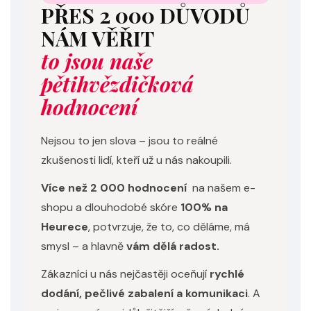
PŘES 2 000 DŮVODŮ
NÁM VĚŘIT
to jsou naše
pětihvězdičková
hodnocení
Nejsou to jen slova – jsou to reálné
zkušenosti lidí, kteří už u nás nakoupili.
Více než 2 000 hodnocení
na našem e-
shopu a dlouhodobé skóre
100% na
Heurece
, potvrzuje, že to, co děláme, má
smysl – a hlavně
vám dělá radost.
Zákazníci u nás nejčastěji oceňují
rychlé
dodání, pečlivé zabalení a komunikaci
. A