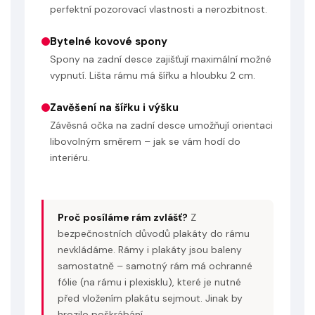
perfektní pozorovací vlastnosti a nerozbitnost.
Bytelné kovové spony
Spony na zadní desce zajišťují maximální možné
vypnutí. Lišta rámu má šířku a hloubku 2 cm.
Zavěšení na šířku i výšku
Závěsná očka na zadní desce umožňují orientaci
libovolným směrem – jak se vám hodí do
interiéru.
Proč posíláme rám zvlášť?
Z
bezpečnostních důvodů plakáty do rámu
nevkládáme. Rámy i plakáty jsou baleny
samostatně – samotný rám má ochranné
fólie (na rámu i plexisklu), které je nutné
před vložením plakátu sejmout. Jinak by
hrozilo poškrábání.