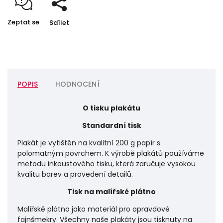
Zeptat se
Sdílet
POPIS
HODNOCENÍ
O tisku plakátu
Standardní tisk
Plakát je vytištěn na kvalitní 200 g papír s
polomatným povrchem. K výrobě plakátů používáme
metodu inkoustového tisku, která zaručuje vysokou
kvalitu barev a provedení detailů.
Tisk na malířské plátno
Malířské plátno jako materiál pro opravdové
fajnšmekry. Všechny naše plakáty jsou tisknuty na