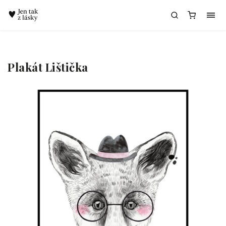
Chatbot Meda
Plakát Lištička