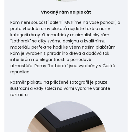
Vhodný rám na plakát
Rám není součástí balení. Myslíme na vaše pohodlí, a
proto vhodné rámy plakátů najdete také u nás v
kategorii
rámy
. Geometricky minimalistický rám
"Lothbrok" se díky svému designu a kvalitnímu
materiálu perfektně hodí ke všem našim plakátům.
Rám je vyroben z přírodního dřeva a dodává tak
interiérům na elegantnosti a pohodové
atmosféře.
Rámy "Lothbrok" jsou vyráběny v České
republice.
Rozměr plakátu na přiložené fotografii je pouze
ilustrační a vždy záleží na vámi vybrané variantě
rozměru.