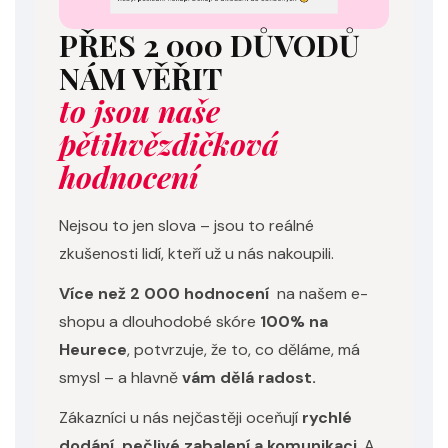
PŘES 2 000 DŮVODŮ
NÁM VĚŘIT
to jsou naše
pětihvězdičková
hodnocení
Nejsou to jen slova – jsou to reálné
zkušenosti lidí, kteří už u nás nakoupili.
Více než 2 000 hodnocení
na našem e-
shopu a dlouhodobé skóre
100% na
Heurece
, potvrzuje, že to, co děláme, má
smysl – a hlavně
vám dělá radost.
Zákazníci u nás nejčastěji oceňují
rychlé
dodání, pečlivé zabalení a komunikaci
. A