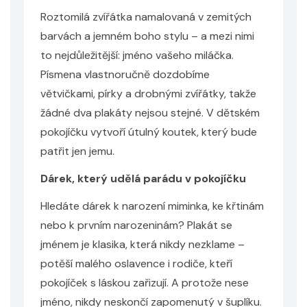
Roztomilá zvířátka namalovaná v zemitých
barvách a jemném boho stylu – a mezi nimi
to nejdůležitější: jméno vašeho miláčka.
Písmena vlastnoručně dozdobíme
větvičkami, pírky a drobnými zvířátky, takže
žádné dva plakáty nejsou stejné. V dětském
pokojíčku vytvoří útulný koutek, který bude
patřit jen jemu.
Dárek, který udělá parádu v pokojíčku
Hledáte dárek k narození miminka, ke křtinám
nebo k prvním narozeninám? Plakát se
jménem je klasika, která nikdy nezklame –
potěší malého oslavence i rodiče, kteří
pokojíček s láskou zařizují. A protože nese
jméno, nikdy neskončí zapomenutý v šuplíku.