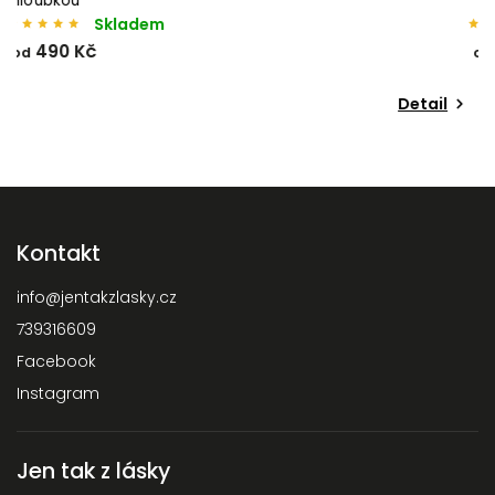
Skladem
299 Kč
od
o
Detail
Kontakt
info
@
jentakzlasky.cz
739316609
Facebook
Instagram
Jen tak z lásky