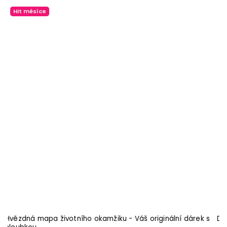
s
Dřevěný rám Lothbrok - bílá