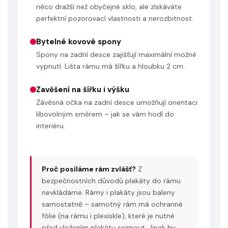
něco dražší než obyčejné sklo, ale získáváte
perfektní pozorovací vlastnosti a nerozbitnost.
Bytelné kovové spony
Spony na zadní desce zajišťují maximální možné
vypnutí. Lišta rámu má šířku a hloubku 2 cm.
Zavěšení na šířku i výšku
Závěsná očka na zadní desce umožňují orientaci
libovolným směrem – jak se vám hodí do
interiéru.
Proč posíláme rám zvlášť?
Z
bezpečnostních důvodů plakáty do rámu
nevkládáme. Rámy i plakáty jsou baleny
samostatně – samotný rám má ochranné
fólie (na rámu i plexiskle), které je nutné
před vložením plakátu sejmout. Jinak by