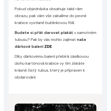
Pokud objednávka obsahuje také rám
Odeslat
obrazu, pak vám vše zabalíme do pevné
Powered by chaterimo
krabice vystlané bublinkovou fólií.
Budete si přát darovat plakát
v samotném
tubusu? Pak by vás mohlo zajímat
naše
dárkové balení
ZDE
.
Díky dárkovému balení přebírá zásilkovou
úlohu kartónová krabice vy tím získáte
krásně čistý tubus, který je připraven k
obdarování.