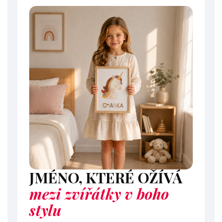
JMÉNO, KTERÉ OŽÍVÁ
mezi zvířátky v boho
stylu