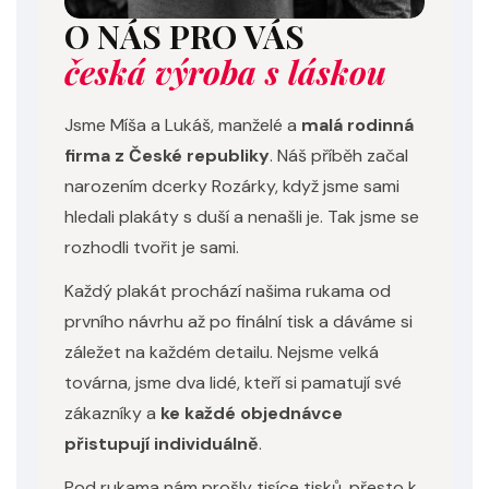
O NÁS PRO VÁS
česká výroba s láskou
Jsme Míša a Lukáš, manželé a
malá rodinná
firma z České republiky
. Náš příběh začal
narozením dcerky Rozárky, když jsme sami
hledali plakáty s duší a nenašli je. Tak jsme se
rozhodli tvořit je sami.
Každý plakát prochází našima rukama od
prvního návrhu až po finální tisk a dáváme si
záležet na každém detailu. Nejsme velká
továrna, jsme dva lidé, kteří si pamatují své
zákazníky a
ke každé objednávce
přistupují individuálně
.
Pod rukama nám prošly tisíce tisků, přesto k