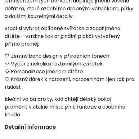
jemných zemitých barvách doplňuje jméno vašeho
děťátka, které ozdobíme drobnými větvičkami, pírky
a dalšími kouzelnými detaily.
Stačí si vybrat oblíbené zvířátko a zadat jméno
dítěte – vznikne tak originální plakát vytvořený
přímo pro něj.
🤍 Jemný boho design v přírodních tónech
🤍 Výběr z několika roztomilých zvířátek
🤍 Personalizace jménem dítěte
🤍 Krásný dárek k narození, narozeninám i jen tak pro
radost
Ideální volba pro ty, kdo chtějí dětský pokoj
proměnit v útulné místo plné fantazie a osobního
kouzla.
Detailní informace