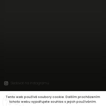
Sledovat na Instagramu
Tento web používá soubory cookie. Dalším procházením
Copyright 2026
Jen tak z lásky
. Všechna práva
tohoto webu vyjadřujete souhlas s jejich používáním.
vyhrazena.