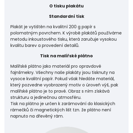
O tisku plakátu
Standardní tisk
Plakát je vytištěn na kvalitní 200 g papír s
polomatným povrchem. K výrobě plakátů používáme
metodu inkoustového tisku, která zaručuje vysokou
kvalitu barev a provedení detailů.
Tisk na malířské plátno
Malířské plátno jako materiál pro opravdové
fajnšmekry. Všechny naše plakáty jsou tisknuty na
vysoce kvalitní papír. Pokud však hledáte materiál,
který pozvedne vyobrazený motiv o úroveň výš, pak
malířské plátno je to pravé. Obraz s ním získává
strukturu a jedinečnou atmosféru.
Tisk na plátno je určen k zarámování do klasických
rámečků či magnetických lišt tzn. že plátno není
napnuto na dřevěný rám.