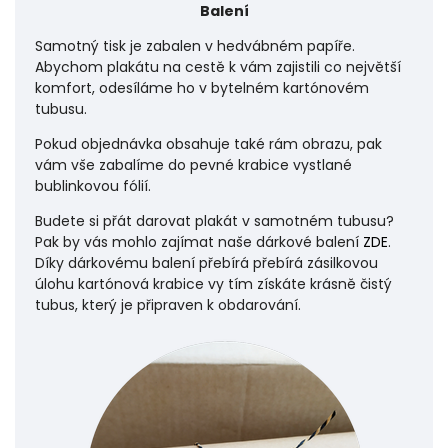
Balení
Samotný tisk je zabalen v hedvábném papíře.
Abychom plakátu na cestě k vám zajistili co největší
komfort, odesíláme ho v bytelném kartónovém
tubusu.
Pokud objednávka obsahuje také rám obrazu, pak
vám vše zabalíme do pevné krabice vystlané
bublinkovou fólií.
Budete si přát darovat plakát v samotném tubusu?
Pak by vás mohlo zajímat naše dárkové balení
ZDE
.
Díky dárkovému balení přebírá přebírá zásilkovou
úlohu
kartónová krabice vy tím získáte krásně čistý
tubus, který je připraven k obdarování.