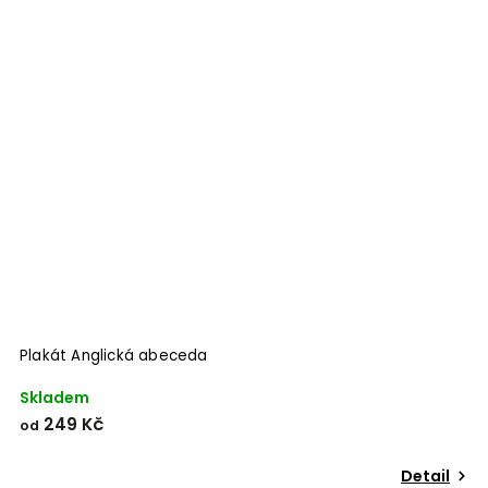
Odeslat
Powered by chaterimo
Plakát Anglická abeceda
P
Skladem
S
249 Kč
od
o
Detail