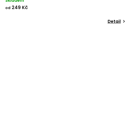
Skladem
249 Kč
od
Detail
Odeslat
Powered by chaterimo