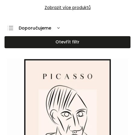
Zobrazit více produktů
Doporučujeme
Nejlevnější
Otevřít filtr
Nejdražší
Nejprodávanější
Abecedně