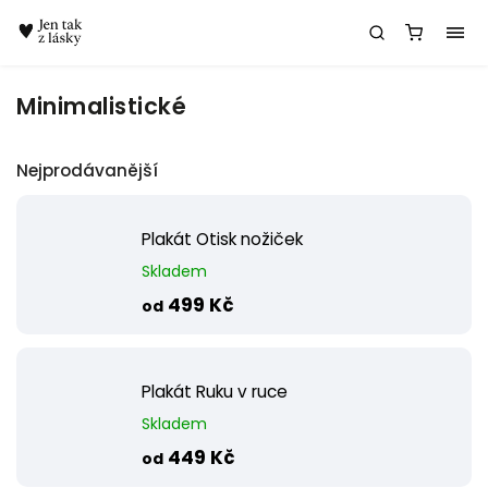
Chatbot Meda
Minimalistické
Nejprodávanější
Plakát Otisk nožiček
Skladem
499 Kč
od
Plakát Ruku v ruce
Skladem
449 Kč
od