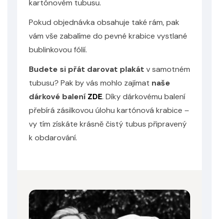
kartónovém tubusu.
Odeslat
Pokud objednávka obsahuje také rám, pak
Powered by chaterimo
vám vše zabalíme do pevné krabice vystlané
bublinkovou fólií.
Budete si přát darovat plakát
v samotném
tubusu? Pak by vás mohlo zajímat
naše
dárkové balení
ZDE
. Díky dárkovému balení
přebírá zásilkovou úlohu kartónová krabice –
vy tím získáte krásně čistý tubus připravený
k obdarování.