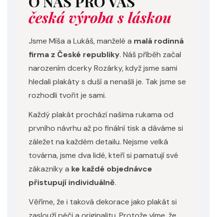
O NÁS PRO VÁS
česká výroba s láskou
Jsme Míša a Lukáš, manželé a
malá rodinná
firma z České republiky
. Náš příběh začal
narozením dcerky Rozárky, když jsme sami
hledali plakáty s duší a nenašli je. Tak jsme se
rozhodli tvořit je sami.
Každý plakát prochází našima rukama od
prvního návrhu až po finální tisk a dáváme si
záležet na každém detailu. Nejsme velká
továrna, jsme dva lidé, kteří si pamatují své
zákazníky a
ke každé objednávce
přistupují individuálně
.
Věříme, že i taková dekorace jako plakát si
zaslouží péči a originalitu. Protože víme, že