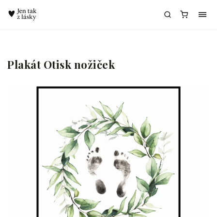
Chatbot Meda
Plakát Otisk nožiček