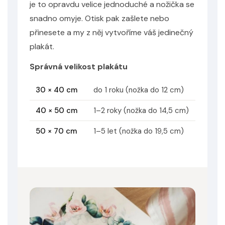
je to opravdu velice jednoduché a nožička se
snadno omyje. Otisk pak zašlete nebo
přinesete a my z něj vytvoříme váš jedinečný
plakát.
Správná velikost plakátu
30 × 40 cm
do 1 roku (nožka do 12 cm)
40 × 50 cm
1–2 roky (nožka do 14,5 cm)
50 × 70 cm
1–5 let (nožka do 19,5 cm)