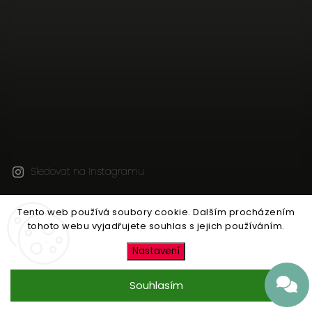
Sledovat na Instagramu
Tento web používá soubory cookie. Dalším procházením
Copyright 2026
Jen tak z lásky
. Všechna práva
tohoto webu vyjadřujete souhlas s jejich používáním.
vyhrazena.
Upravit nastavení cookies
Nastavení
Vytvořil
Shoptet
| Design
Shoptak.cz
Souhlasím