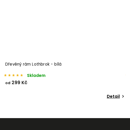
Dřevěný rám Lothbrok - bílá
Skladem
299 Kč
od
o
Detail