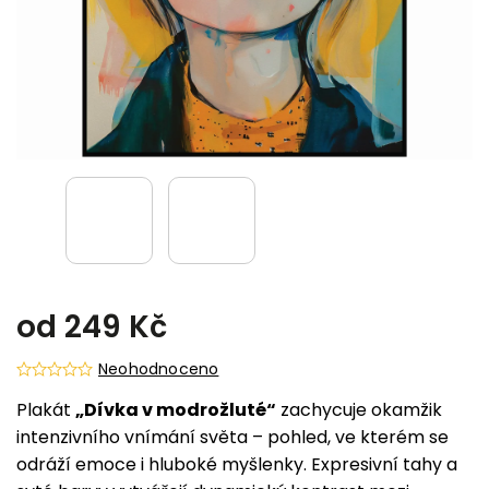
od
249 Kč
Neohodnoceno
Plakát
„Dívka v modrožluté“
zachycuje okamžik
intenzivního vnímání světa – pohled, ve kterém se
odráží emoce i hluboké myšlenky. Expresivní tahy a