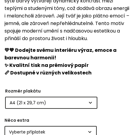
syté barvy vytvářejí dynamický kontrast mezi
teplými a studenými tóny, což dodává obrazu energii
i melancholii zároveň. Její tvář je jako plátno emocí –
jemné, ale zároveň nepřehlédnutelné. Tento motiv
spojuje moderní umění s nadčasovou estetikou a
přináší do prostoru živost i hloubku.
💛💙 Dodejte svému interiéru výraz, emoce a
barevnou harmonii!
✨ Kvalitní tisk na prémiový papír
📏 Dostupné v různých velikostech
Rozměr plakátu
Něco extra