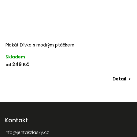
Plakát Dívka s modrým ptáčkem
P
Skladem
S
249 Kč
od
o
Detail
Kontakt
info
@
jentakzlasky.cz