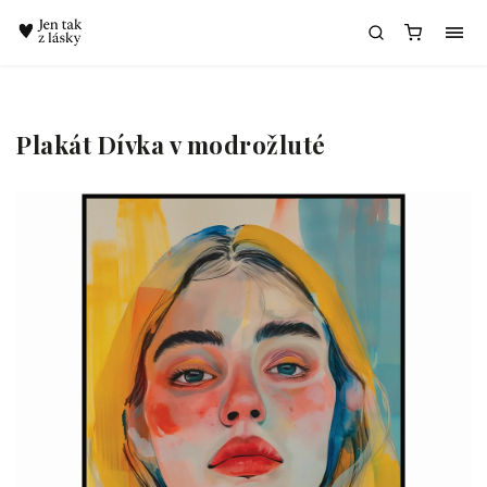
Chatbot Meda
Plakát Dívka v modrožluté