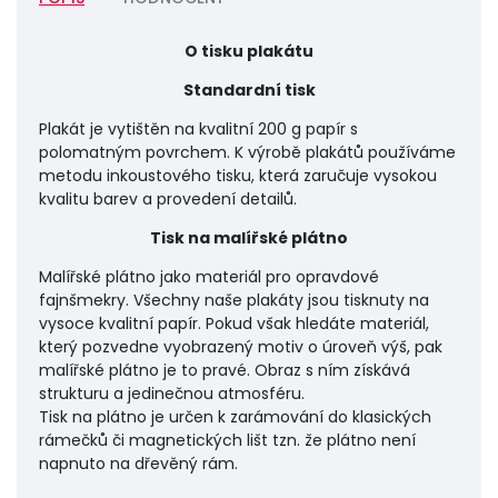
O tisku plakátu
Standardní tisk
Plakát je vytištěn na kvalitní 200 g papír s
polomatným povrchem. K výrobě plakátů používáme
metodu inkoustového tisku, která zaručuje vysokou
kvalitu barev a provedení detailů.
Tisk na malířské plátno
Malířské plátno jako materiál pro opravdové
fajnšmekry. Všechny naše plakáty jsou tisknuty na
vysoce kvalitní papír. Pokud však hledáte materiál,
který pozvedne vyobrazený motiv o úroveň výš, pak
malířské plátno je to pravé. Obraz s ním získává
strukturu a jedinečnou atmosféru.
Tisk na plátno je určen k zarámování do klasických
rámečků či magnetických lišt tzn. že plátno není
napnuto na dřevěný rám.