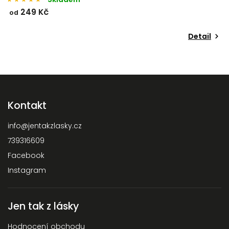
249 Kč
od
o
Detail
Kontakt
info
@
jentakzlasky.cz
739316609
Facebook
Instagram
Jen tak z lásky
Hodnocení obchodu