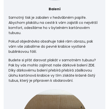
Balení
Samotný tisk je zabalen v hedvábném papíře.
Abychom plakátu na cestě k vám zajistili co největší
komfort, odesíláme ho v bytelném kartónovém
tubusu.
Pokud objednávka obsahuje také rám obrazu, pak
vám vše zabalíme do pevné krabice vystlané
bublinkovou fólií.
Budete si přát darovat plakát v samotném tubusu?
Pak by vás mohlo zajímat naše dárkové balení
ZDE
.
Díky dárkovému balení přebírá přebírá zásilkovou
úlohu
kartónová krabice vy tím získáte krásně čistý
tubus, který je připraven k obdarování.