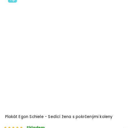
Odeslat
Powered by chaterimo
Plakát Egon Schiele - Sedící žena s pokrčenými koleny
P
Skladem