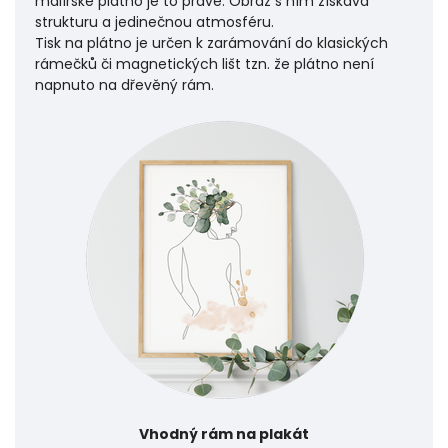
malířské plátno je to pravé. Obraz s ním získává
strukturu a jedinečnou atmosféru.
Tisk na plátno je určen k zarámování do klasických
rámečků či magnetických lišt tzn. že plátno není
napnuto na dřevěný rám.
Vhodný rám na plakát