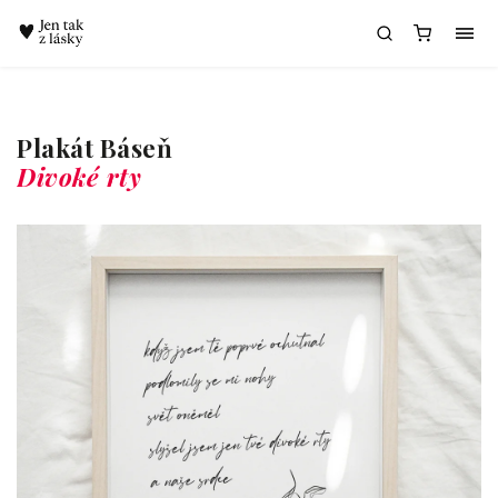
Chatbot Meda
Plakát Báseň
Divoké rty