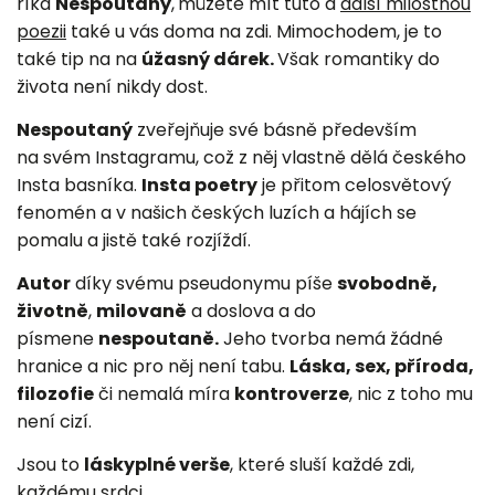
říká
Nespoutaný
,
můžete mít tuto a
další milostnou
poezii
také u vás doma na zdi. Mimochodem, je to
také tip na na
úžasný dárek.
Však romantiky do
života není nikdy dost.
Nespoutaný
zveřejňuje své básně především
na svém Instagramu, což z něj vlastně dělá českého
Insta basníka.
Insta poetry
je přitom celosvětový
fenomén a v našich českých luzích a hájích se
pomalu a jistě také rozjíždí.
Autor
díky svému pseudonymu píše
svobodně,
životně
,
milovaně
a doslova a do
písmene
nespoutaně.
Jeho tvorba nemá žádné
hranice a nic pro něj není tabu.
Láska, sex, příroda,
filozofie
či nemalá míra
kontroverze
, nic z toho mu
není cizí.
Jsou to
láskyplné verše
, které sluší každé zdi,
každému srdci.