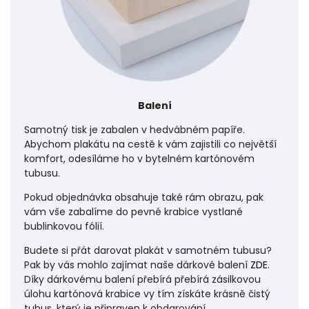
Balení
Samotný tisk je zabalen v hedvábném papíře.
Abychom plakátu na cestě k vám zajistili co největší
komfort, odesíláme ho v bytelném kartónovém
tubusu.
Pokud objednávka obsahuje také rám obrazu, pak
vám vše zabalíme do pevné krabice vystlané
bublinkovou fólií.
Budete si přát darovat plakát v samotném tubusu?
Pak by vás mohlo zajímat naše dárkové balení
ZDE
.
Díky dárkovému balení přebírá přebírá zásilkovou
úlohu
kartónová krabice vy tím získáte krásně čistý
tubus, který je připraven k obdarování.