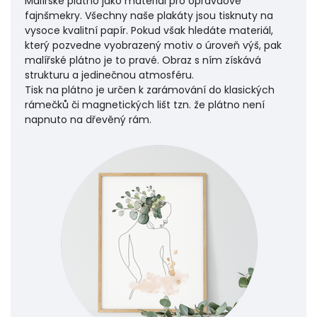
Malířské plátno jako materiál pro opravdové
fajnšmekry. Všechny naše plakáty jsou tisknuty na
vysoce kvalitní papír. Pokud však hledáte materiál,
který pozvedne vyobrazený motiv o úroveň výš, pak
malířské plátno je to pravé. Obraz s ním získává
strukturu a jedinečnou atmosféru.
Tisk na plátno je určen k zarámování do klasických
rámečků či magnetických lišt tzn. že plátno není
napnuto na dřevěný rám.