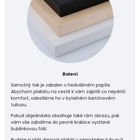
Balení
Samotný tisk je zabalen v hedvábném papíře.
Abychom plakátu na cestě k vám zajistili co největší
komfort, odesíláme ho v bytelném kartónovém
tubusu.
Pokud objednávka obsahuje také rám obrazu, pak
vám vše zabalíme do pevné krabice vystlané
bublinkovou fólií.
Budete si přát darovat plakát v samotném tubusu?