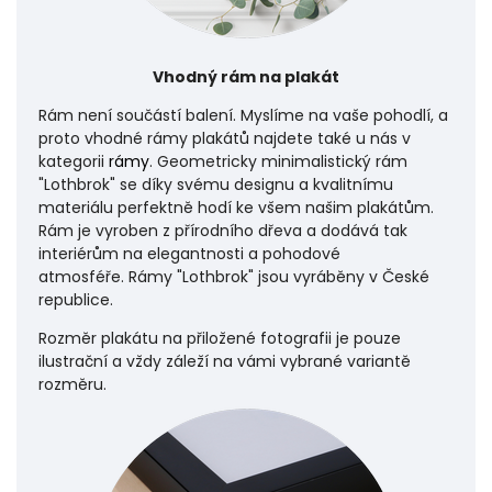
Vhodný rám na plakát
Rám není součástí balení. Myslíme na vaše pohodlí, a
proto vhodné rámy plakátů najdete také u nás v
kategorii
rámy
. Geometricky minimalistický rám
"Lothbrok" se díky svému designu a kvalitnímu
materiálu perfektně hodí ke všem našim plakátům.
Rám je vyroben z přírodního dřeva a dodává tak
interiérům na elegantnosti a pohodové
atmosféře.
Rámy "Lothbrok" jsou vyráběny v České
republice.
Rozměr plakátu na přiložené fotografii je pouze
ilustrační a vždy záleží na vámi vybrané variantě
rozměru.