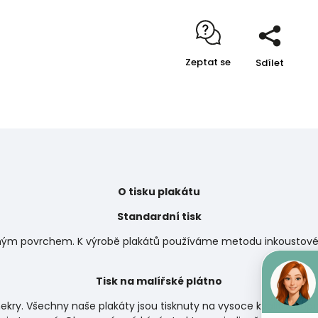
Zeptat se
Sdílet
O tisku plakátu
Standardní tisk
matným povrchem. K výrobě plakátů používáme metodu inkoustového
Tisk na malířské plátno
ekry. Všechny naše plakáty jsou tisknuty na vysoce kvalitní papí