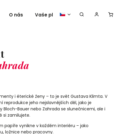
O nás
Vaše plakáty
t
ahrada
amenty i éterické ženy – to je svět Gustava Klimta. V
ní reprodukce jeho nejslavnějších děl, jako je
ely Bloch-Bauer nebo Zahrada se slunečnicemi, ale i
 si zamilujete.
ím papíře vynikne v každém interiéru – jako
u, ložnice nebo pracovny.