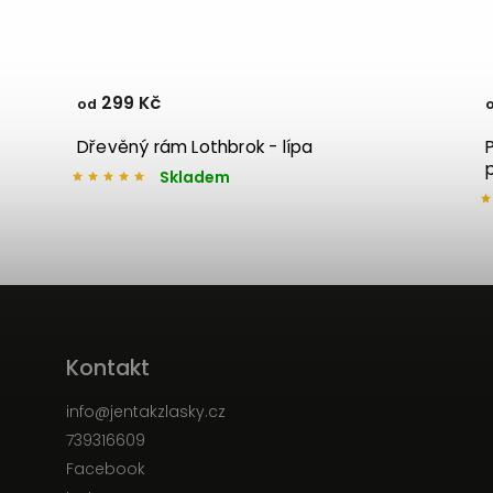
299 Kč
od
Dřevěný rám Lothbrok - lípa
Skladem
Kontakt
info
@
jentakzlasky.cz
739316609
Facebook