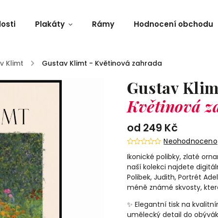
osti
Plakáty
Rámy
Hodnocení obchodu
v Klimt
/
Gustav Klimt - Květinová zahrada
Gustav Klim
Květinová z
od
249 Kč
Neohodnoceno
Ikonické polibky, zlaté orn
naší kolekci najdete digitál
Polibek, Judith, Portrét Ad
méně známé skvosty, které
✨ Elegantní tisk na kvalitn
umělecký detail do obývák