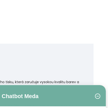
 tisku, která zaručuje vysokou kvalitu barev a
Chatbot Meda
r. Pokud však hledáte materiál, který pozvedne