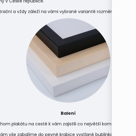
y v České republice.
strační a vždy záleží na vámi vybrané variantě rozměru.
Balení
hom plakátu na cestě k vám zajistili co největší komfort, odes
m vše zabalíme do pevné krabice vystlané bublinkovou fólií.