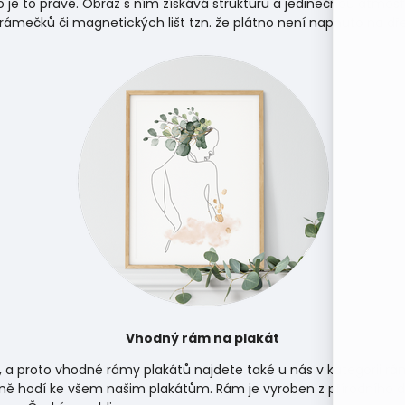
 je to pravé. Obraz s ním získává strukturu a jedinečnou atmosf
 rámečků či magnetických lišt tzn. že plátno není napnuto na d
Vhodný rám na plakát
, a proto vhodné rámy plakátů najdete také u nás v kategorii
rá
ně hodí ke všem našim plakátům. Rám je vyroben z přírodního d