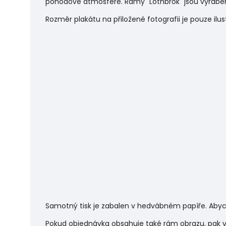
pohodové atmosféře.
Rámy "Lothbrok" jsou vyráběn
Rozměr plakátu na přiložené fotografii je pouze ilu
Samotný tisk je zabalen v hedvábném papíře. Abyc
Pokud objednávka obsahuje také rám obrazu, pak vá