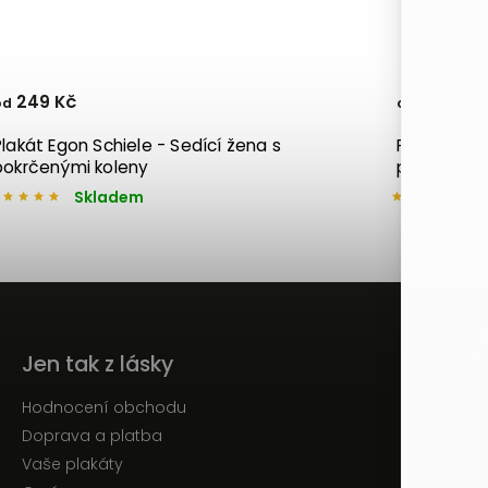
249 Kč
249 Kč
od
od
Plakát Egon Schiele - Sedící žena s
Plakát Kats
pokrčenými koleny
pobřeží K
Skladem
Př
Jen tak z lásky
Hodnocení obchodu
Doprava a platba
Vaše plakáty