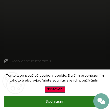
Sledovat na Instagramu
Tento web používá soubory cookie. Dalším procházením
Copyright 2026
Jen tak z lásky
. Všechna práva
tohoto webu vyjadřujete souhlas s jejich používáním.
vyhrazena.
Upravit nastavení cookies
Nastavení
Vytvořil
Shoptet
| Design
Shoptak.cz
Souhlasím