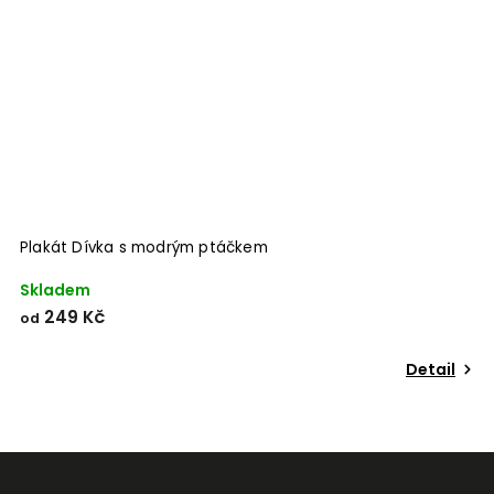
Plakát Dívka s modrým ptáčkem
P
Skladem
S
249 Kč
od
o
Detail