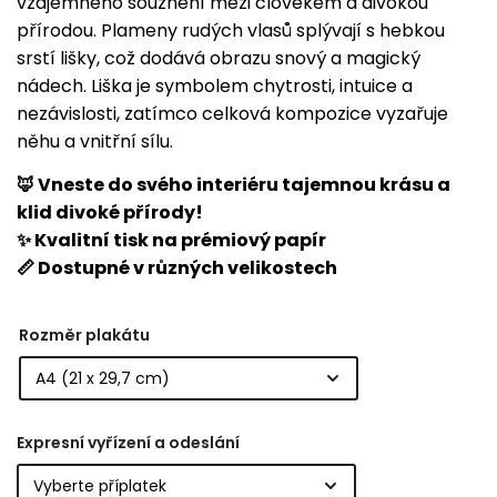
vzájemného souznění mezi člověkem a divokou
přírodou. Plameny rudých vlasů splývají s hebkou
srstí lišky, což dodává obrazu snový a magický
nádech. Liška je symbolem chytrosti, intuice a
nezávislosti, zatímco celková kompozice vyzařuje
něhu a vnitřní sílu.
🦊 Vneste do svého interiéru tajemnou krásu a
klid divoké přírody!
✨ Kvalitní tisk na prémiový papír
📏 Dostupné v různých velikostech
Rozměr plakátu
Expresní vyřízení a odeslání