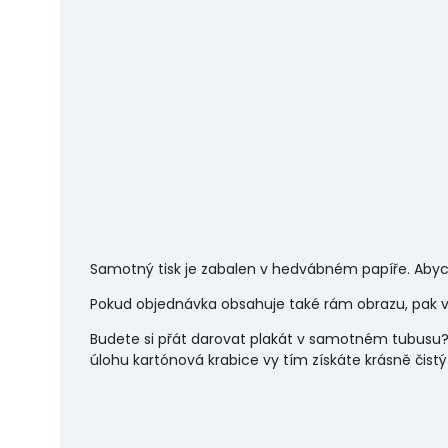
Samotný tisk je zabalen v hedvábném papíře. Abyc
Pokud objednávka obsahuje také rám obrazu, pak vá
Budete si přát darovat plakát v samotném tubusu?
úlohu
kartónová krabice vy tím získáte krásně čistý