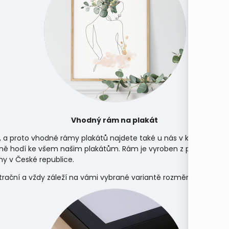
Vhodný rám na plakát
, a proto vhodné rámy plakátů najdete také u nás v kategorii
rá
ně hodí ke všem našim plakátům. Rám je vyroben z přírodního d
y v České republice.
strační a vždy záleží na vámi vybrané variantě rozměru.