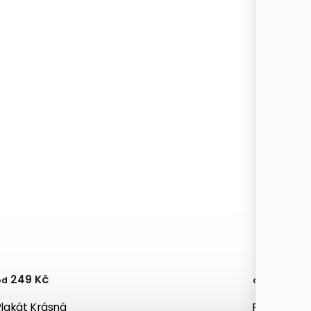
Tip
249 Kč
249 Kč
od
od
Plakát Krásná
Plakát Egon