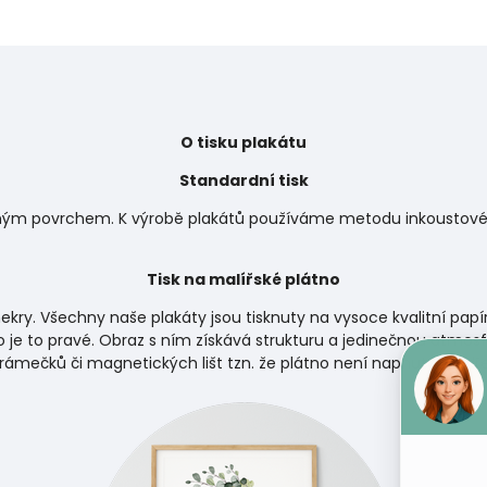
O tisku plakátu
Standardní tisk
matným povrchem. K výrobě plakátů používáme metodu inkoustového
Tisk na malířské plátno
ekry. Všechny naše plakáty jsou tisknuty na vysoce kvalitní papí
 je to pravé. Obraz s ním získává strukturu a jedinečnou atmosf
 rámečků či magnetických lišt tzn. že plátno není napnuto na d