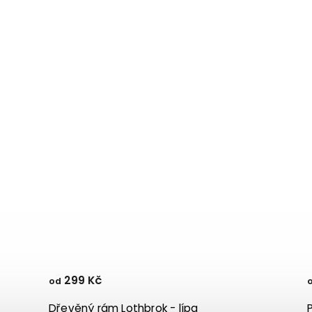
299 Kč
od
Dřevěný rám Lothbrok - lípa