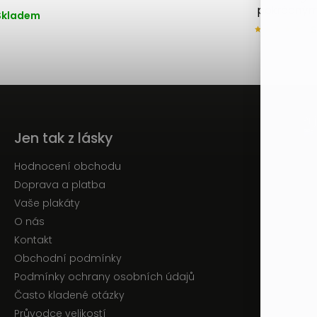
pokrčeným
Skladem
Př
Jen tak z lásky
Hodnocení obchodu
Doprava a platba
Vaše plakáty
O nás
Kontakt
Obchodní podmínky
Podmínky ochrany osobních údajů
Často kladené otázky
Průvodce velikostí