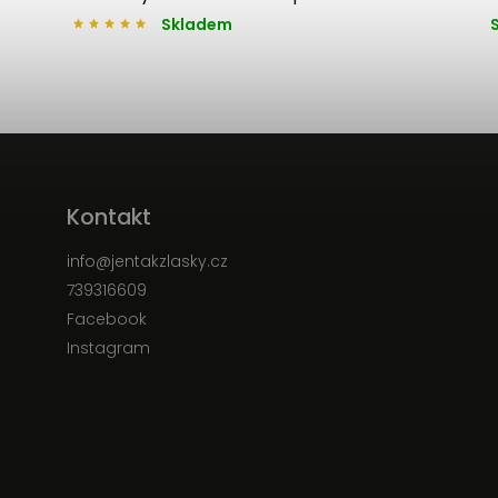
Skladem
Kontakt
info
@
jentakzlasky.cz
739316609
Facebook
Instagram