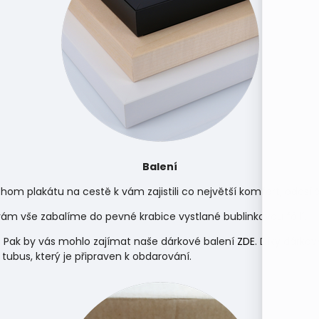
Balení
hom plakátu na cestě k vám zajistili co největší komfort, odes
m vše zabalíme do pevné krabice vystlané bublinkovou fólií.
 Pak by vás mohlo zajímat naše dárkové balení
ZDE
. Díky dárko
 tubus, který je připraven k obdarování.