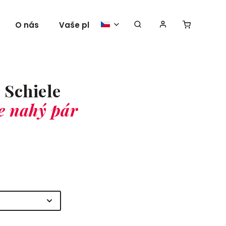
O nás
Vaše plakáty
 Schiele
e nahý pár