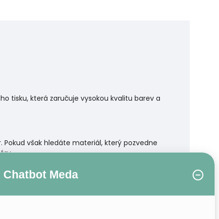
 tisku, která zaručuje vysokou kvalitu barev a
r. Pokud však hledáte materiál, který pozvedne
éru.
řevěný rám.
Chatbot Meda