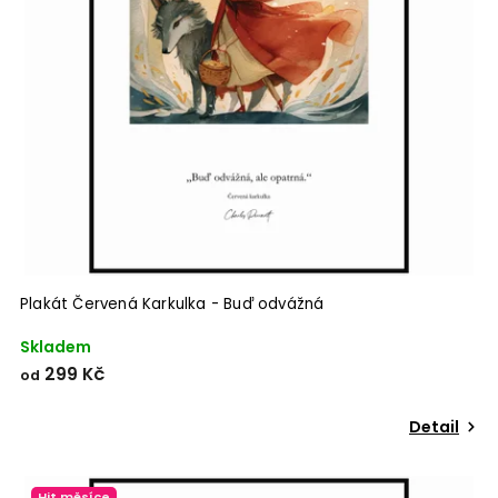
Plakát Červená Karkulka - Buď odvážná
Skladem
299 Kč
od
Detail
Hit měsíce