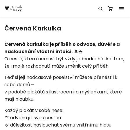
Chatbot Meda
Červená Karkulka
Červená karkulka je příběh o odvaze, důvěře a
naslouchání vlastní intuici.
🌲🧺
O cestě, která nemusí být vždy jednoduchá. A o tom,
že i malé rozhodnutí může změnit celý příběh.
Teď si její nadčasové poselství můžete přenést i k
sobě domů –
v podobě plakátů s ilustracemi a myšlenkami, které
mají hloubku.
Každý plakát v sobě nese:
💛 odvahu jít svou cestou
💛 důležitost naslouchat svému vnitřnímu hlasu