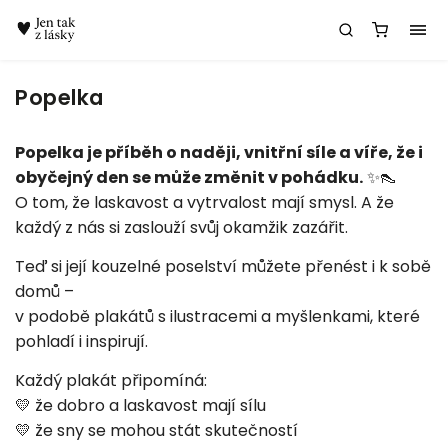
Chatbot Meda
Popelka
Popelka je příběh o naději, vnitřní síle a víře, že i
obyčejný den se může změnit v pohádku.
✨👠
O tom, že laskavost a vytrvalost mají smysl. A že
každý z nás si zaslouží svůj okamžik zazářit.
Teď si její kouzelné poselství můžete přenést i k sobě
domů –
v podobě plakátů s ilustracemi a myšlenkami, které
pohladí i inspirují.
Každý plakát připomíná:
💛 že dobro a laskavost mají sílu
💛 že sny se mohou stát skutečností