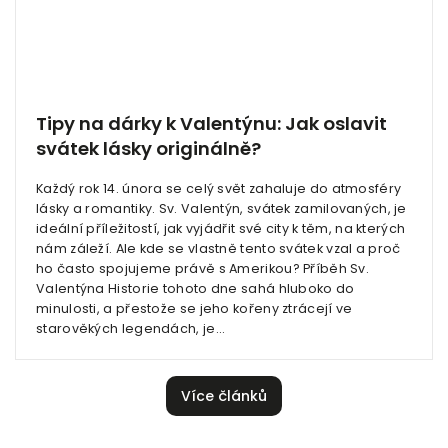
Odeslat
Powered by chaterimo
Tipy na dárky k Valentýnu: Jak oslavit
svátek lásky originálně?
Každý rok 14. února se celý svět zahaluje do atmosféry
lásky a romantiky. Sv. Valentýn, svátek zamilovaných, je
ideální příležitostí, jak vyjádřit své city k těm, na kterých
nám záleží. Ale kde se vlastně tento svátek vzal a proč
ho často spojujeme právě s Amerikou? Příběh Sv.
Valentýna Historie tohoto dne sahá hluboko do
minulosti, a přestože se jeho kořeny ztrácejí ve
starověkých legendách, je...
Více článků