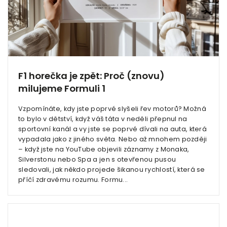
F1 horečka je zpět: Proč (znovu)
milujeme Formuli 1
Vzpomínáte, kdy jste poprvé slyšeli řev motorů? Možná
to bylo v dětství, když váš táta v neděli přepnul na
sportovní kanál a vy jste se poprvé dívali na auta, která
vypadala jako z jiného světa. Nebo až mnohem později
– když jste na YouTube objevili záznamy z Monaka,
Silverstonu nebo Spa a jen s otevřenou pusou
sledovali, jak někdo projede šikanou rychlostí, která se
příčí zdravému rozumu. Formu...