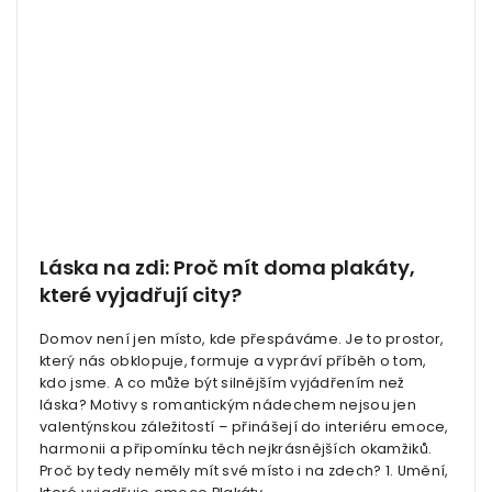
Láska na zdi: Proč mít doma plakáty,
které vyjadřují city?
Domov není jen místo, kde přespáváme. Je to prostor,
který nás obklopuje, formuje a vypráví příběh o tom,
kdo jsme. A co může být silnějším vyjádřením než
láska? Motivy s romantickým nádechem nejsou jen
valentýnskou záležitostí – přinášejí do interiéru emoce,
harmonii a připomínku těch nejkrásnějších okamžiků.
Proč by tedy neměly mít své místo i na zdech? 1. Umění,