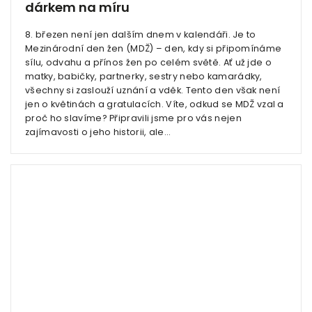
dárkem na míru
8. březen není jen dalším dnem v kalendáři. Je to
Mezinárodní den žen (MDŽ) – den, kdy si připomínáme
sílu, odvahu a přínos žen po celém světě. Ať už jde o
matky, babičky, partnerky, sestry nebo kamarádky,
všechny si zaslouží uznání a vděk. Tento den však není
jen o květinách a gratulacích. Víte, odkud se MDŽ vzal a
proč ho slavíme? Připravili jsme pro vás nejen
zajímavosti o jeho historii, ale...