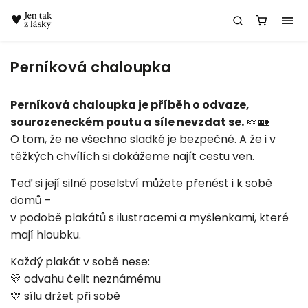
Chatbot Meda
Perníková chaloupka
Perníková chaloupka je příběh o odvaze,
sourozeneckém poutu a síle nevzdat se.
🍬🏡
O tom, že ne všechno sladké je bezpečné. A že i v
těžkých chvílích si dokážeme najít cestu ven.
Teď si její silné poselství můžete přenést i k sobě
domů –
v podobě plakátů s ilustracemi a myšlenkami, které
mají hloubku.
Každý plakát v sobě nese:
💛 odvahu čelit neznámému
💛 sílu držet při sobě