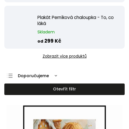
Plakát Perníková chaloupka - To, co
láká
Skladem
299 Kč
od
Zobrazit více produktů
Doporučujeme
Nejlevnější
Otevřít filtr
Nejdražší
Nejprodávanější
Abecedně