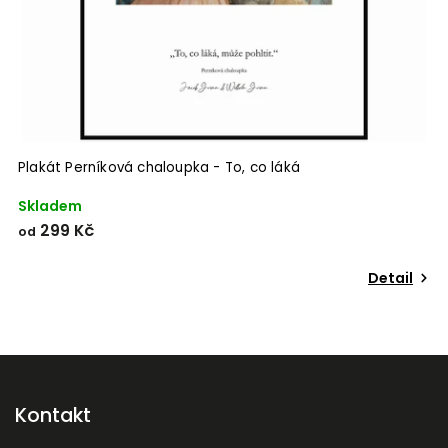
Plakát Perníková chaloupka - To, co láká
Skladem
299 Kč
od
Detail
Odeslat
Powered by chaterimo
Kontakt