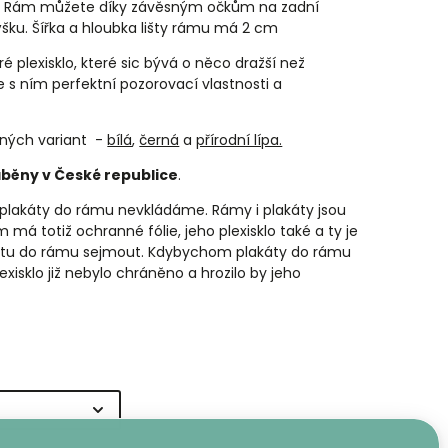
. Rám můžete díky závěsným očkům na zadní
výšku. Šířka a hloubka lišty rámu má 2 cm
ré plexisklo, které sic bývá o něco dražší než
e s ním perfektní pozorovací vlastnosti a
ných variant -
bílá
,
černá
a
přírodní lípa.
áběny v České republice
.
lakáty do rámu nevkládáme. Rámy i plakáty jsou
má totiž ochranné fólie, jeho plexisklo také a ty je
átu do rámu sejmout. Kdybychom plakáty do rámu
lexisklo již nebylo chráněno a hrozilo by jeho