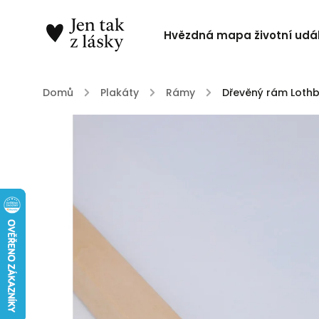
Hvězdná mapa životní udál
Domů
/
Plakáty
/
Rámy
/
Dřevěný rám Lothb