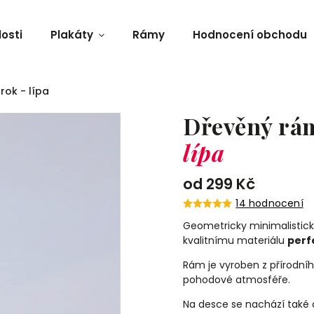
osti
Plakáty
Rámy
Hodnocení obchodu
rok - lípa
Dřevěný rá
lípa
od
299 Kč
14 hodnocení
Geometricky minimalistick
kvalitnímu materiálu
perf
Rám je vyroben z přírodní
pohodové atmosféře.
Na desce se nachází také o