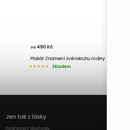
490 Kč
od
Plakát Znamení zvěrokruhu rodiny
Skladem
Př
Jen tak z lásky
Hodnocení obchodu