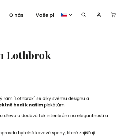
O nás
Vaše plakáty
m Lothbrok
ý rám "Lothbrok" se díky svému designu a
ektně hodí k našim
plakátům
.
ho dřeva a dodává tak interiérům na elegantnosti a
pravdu bytelné kovové spony, které zajišťují