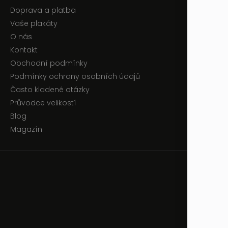
Doprava a platba
Vaše plakáty
O nás
Kontakt
Obchodní podmínky
Podmínky ochrany osobních údajů
Často kladené otázky
Průvodce velikostí
Blog
Magazín