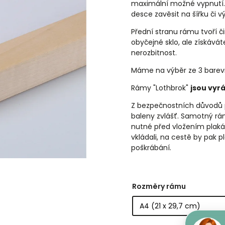
maximální možné vypnutí
desce zavěsit na šířku či 
Přední stranu rámu tvoří či
obyčejné sklo, ale získávát
nerozbitnost.
Máme na výběr ze 3 barev
Rámy "Lothbrok"
jsou vyr
Z
bezpečnostních
důvodů p
baleny zvlášť. Samotný rám 
nutné před vložením plak
vkládali, na cestě by pak p
poškrábání.
Rozměry rámu