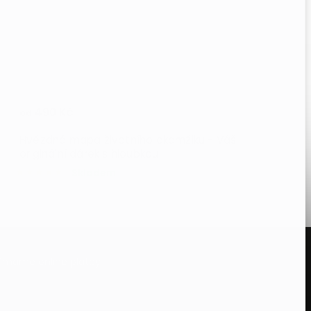
490 Kč
od
Hvězdná mapa životního okamžiku - Váš
originální dárek s hloubkou
Skladem
ijímáme online platby