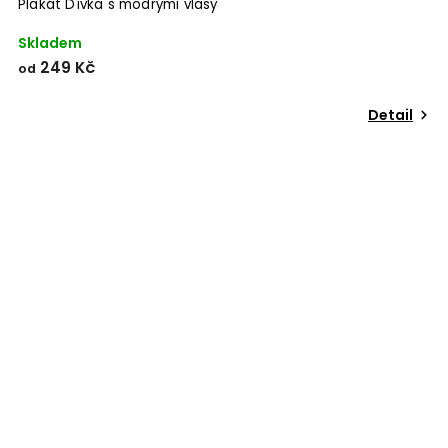
Plakát Dívka s modrými vlasy
Skladem
249 Kč
od
Detail