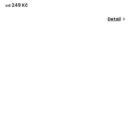
249 Kč
od
Detail