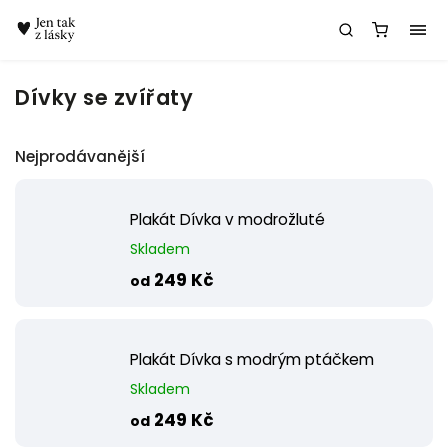
Chatbot Meda
Dívky se zvířaty
Nejprodávanější
Plakát Dívka v modrožluté
Skladem
249 Kč
od
Plakát Dívka s modrým ptáčkem
Skladem
249 Kč
od