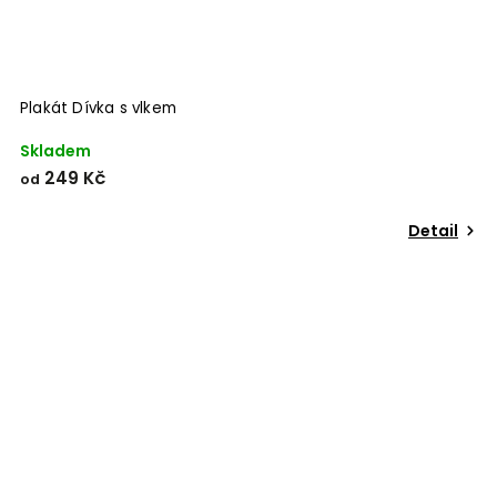
Plakát Dívka s vlkem
Skladem
249 Kč
od
Detail