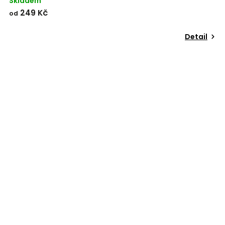
Skladem
249 Kč
od
Detail
Odeslat
Powered by chaterimo