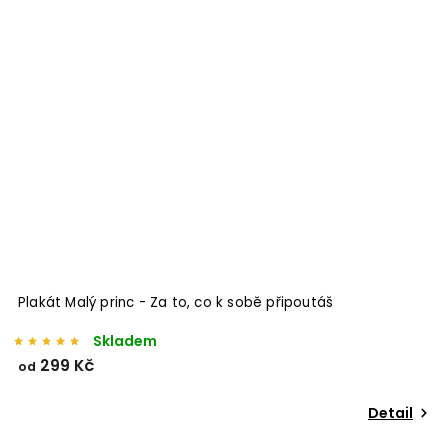
Plakát Malý princ - Za to, co k sobě připoutáš
Skladem
299 Kč
od
Detail