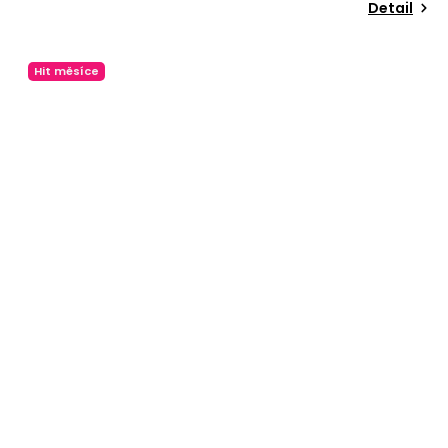
Detail
Hit měsíce
Odeslat
Powered by chaterimo