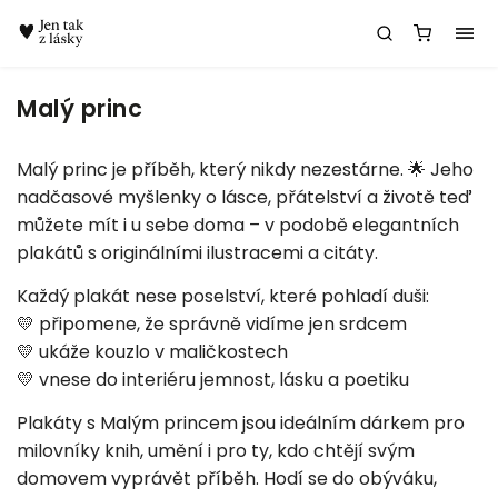
Chatbot Meda
Malý princ
Malý princ je příběh, který nikdy nezestárne. 🌟 Jeho
nadčasové myšlenky o lásce, přátelství a životě teď
můžete mít i u sebe doma – v podobě elegantních
plakátů s originálními ilustracemi a citáty.
Každý plakát nese poselství, které pohladí duši:
💛 připomene, že správně vidíme jen srdcem
💛 ukáže kouzlo v maličkostech
💛 vnese do interiéru jemnost, lásku a poetiku
Plakáty s Malým princem jsou ideálním dárkem pro
milovníky knih, umění i pro ty, kdo chtějí svým
domovem vyprávět příběh. Hodí se do obýváku,