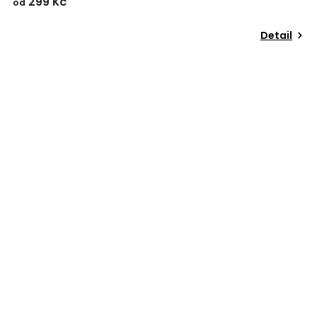
299 Kč
od
Detail