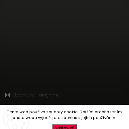
Sledovat na Instagramu
Tento web používá soubory cookie. Dalším procházením
Copyright 2026
Jen tak z lásky
. Všechna práva
tohoto webu vyjadřujete souhlas s jejich používáním.
vyhrazena.
Upravit nastavení cookies
Nastavení