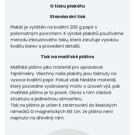
O tisku plakátu
Standardní tisk
Plakát je vytištěn na kvalitní 200 g papír s
polomatným povrchem. K výrobě plakátů používáme
metodu inkoustového tisku, která zaručuje vysokou
kvalitu barev a provedení detailů.
Tisk na malířské plátno
Malířské plátno jako materiál pro opravdové
fajnšmekry. Všechny naše plakáty jsou tisknuty na
vysoce kvalitní papír. Pokud však hledáte materiál,
který pozvedne vyobrazený motiv o úroveň výš, pak
malířské plátno je to pravé. Obraz s ním získává
strukturu a jedinečnou atmosféru.
Tisk na plátno je určen k zarámování do klasických
rámečků či magnetických lišt tzn. že plátno není
napnuto na dřevěný rám.