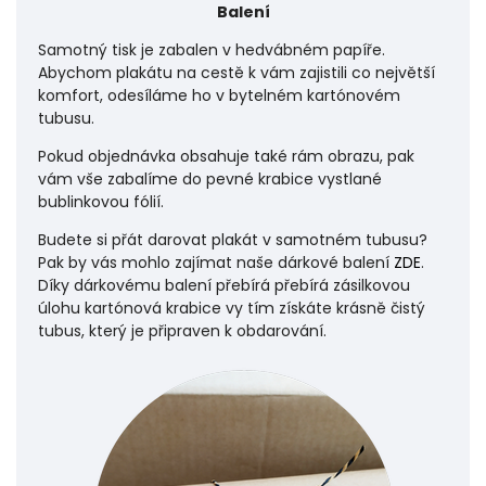
Balení
Samotný tisk je zabalen v hedvábném papíře.
Abychom plakátu na cestě k vám zajistili co největší
komfort, odesíláme ho v bytelném kartónovém
tubusu.
Pokud objednávka obsahuje také rám obrazu, pak
vám vše zabalíme do pevné krabice vystlané
bublinkovou fólií.
Budete si přát darovat plakát v samotném tubusu?
Pak by vás mohlo zajímat naše dárkové balení
ZDE
.
Díky dárkovému balení přebírá přebírá zásilkovou
úlohu
kartónová krabice vy tím získáte krásně čistý
tubus, který je připraven k obdarování.