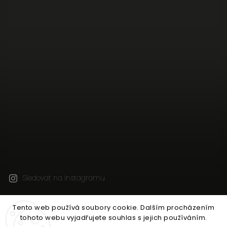
Sledovat na Instagramu
Tento web používá soubory cookie. Dalším procházením
Copyright 2026
Jen tak z lásky
. Všechna práva
tohoto webu vyjadřujete souhlas s jejich používáním.
vyhrazena.