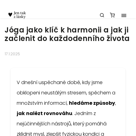
Chatbot Meda
Jóga jako klíč k harmonii a jak ji
začlenit do každodenního života
17.1.2025
V dnešní uspěchané době, kdy jsme
obklopeni neustálým stresem, spěchem a
množstvím informací,
hledáme způsoby
,
jak
nalézt rovnováhu
. Jedním z
nejúčinnějších nástrojů, který pomáhá
zklidnit mysl, zlepšit fyzickou kondici a