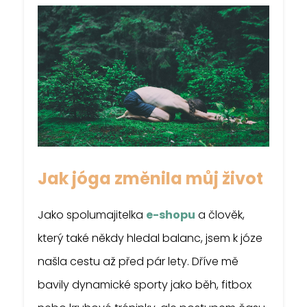
Jak jóga změnila můj život
Jako spolumajitelka
e-shopu
a člověk,
který také někdy hledal balanc, jsem k józe
našla cestu až před pár lety. Dříve mě
bavily dynamické sporty jako běh, fitbox