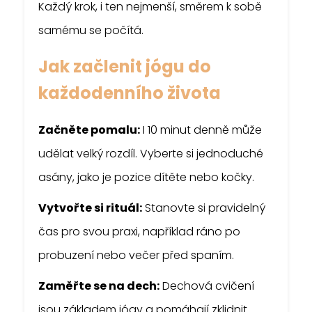
Každý krok, i ten nejmenší, směrem k sobě
samému se počítá.
Jak začlenit jógu do
každodenního života
Začněte pomalu:
I 10 minut denně může
udělat velký rozdíl. Vyberte si jednoduché
asány, jako je pozice dítěte nebo kočky.
Vytvořte si rituál:
Stanovte si pravidelný
čas pro svou praxi, například ráno po
probuzení nebo večer před spaním.
Zaměřte se na dech:
Dechová cvičení
jsou základem jógy a pomáhají zklidnit