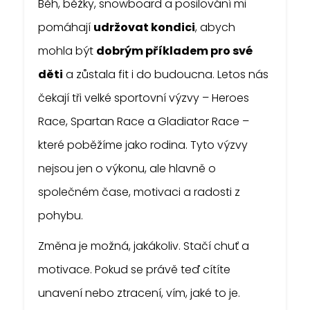
Běh, běžky, snowboard a posilování mi
pomáhají
udržovat kondici
, abych
mohla být
dobrým příkladem pro své
děti
a zůstala fit i do budoucna. Letos nás
čekají tři velké sportovní výzvy – Heroes
Race, Spartan Race a Gladiator Race –
které poběžíme jako rodina. Tyto výzvy
nejsou jen o výkonu, ale hlavně o
společném čase, motivaci a radosti z
pohybu.
Změna je možná, jakákoliv. Stačí chuť a
motivace. Pokud se právě teď cítíte
unavení nebo ztracení, vím, jaké to je.