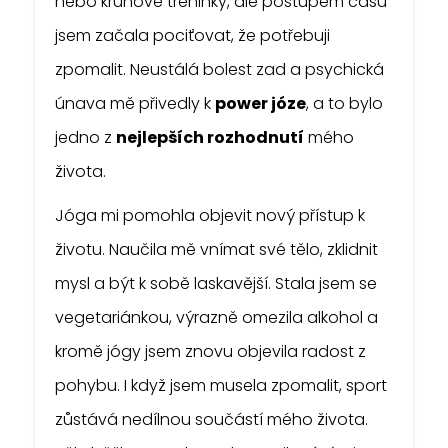
nebo kruhové tréninky, ale postupem času
jsem začala pociťovat, že potřebuji
zpomalit. Neustálá bolest zad a psychická
únava mě přivedly k
power józe
, a to bylo
jedno z
nejlepších rozhodnutí
mého
života.
Jóga mi pomohla objevit nový přístup k
životu. Naučila mě vnímat své tělo, zklidnit
mysl a být k sobě laskavější. Stala jsem se
vegetariánkou, výrazně omezila alkohol a
kromě jógy jsem znovu objevila radost z
pohybu. I když jsem musela zpomalit, sport
zůstává nedílnou součástí mého života.