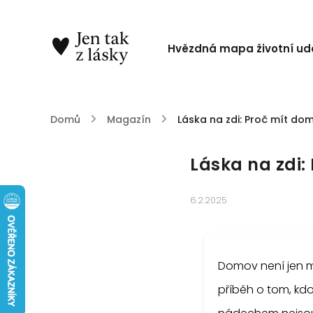
Hvězdná mapa životní udá
Domů
/
Magazín
/
Láska na zdi: Proč mít doma
Láska na zdi:
6.2.2025
Domov není jen mí
příběh o tom, kdo