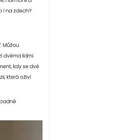
e, harmonii a
o i na zdech?
ď. Můžou
i dvěma lidmi.
ment, kdy se dvě
, která oživí
ápadně