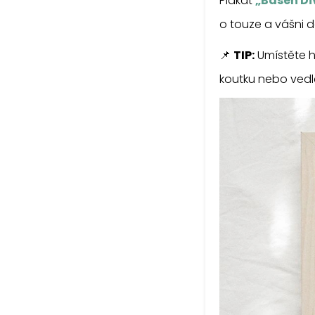
Plakát
„Báseň Di
o touze a vášni d
📌
TIP:
Umístěte h
koutku nebo vedl