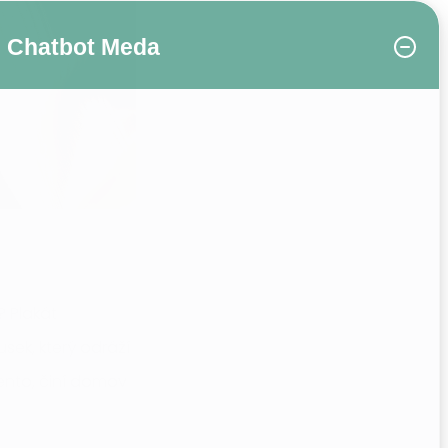
Chatbot Meda
? Plakát
usek, který odráží
tento, činí domov