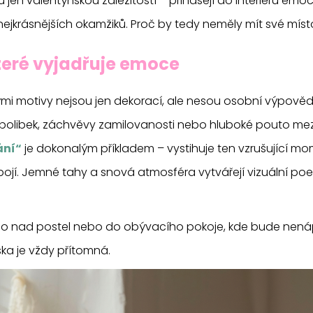
en valentýnskou záležitostí – přinášejí do interiéru emoc
ejkrásnějších okamžiků. Proč by tedy neměly mít své míst
které vyjadřuje emoce
nými motivy nejsou jen dekorací, ale nesou osobní výpově
 polibek, záchvěvy zamilovanosti nebo hluboké pouto mez
ání“
je dokonalým příkladem – vystihuje ten vzrušující mo
jí. Jemné tahy a snová atmosféra vytvářejí vizuální poezii
ho nad postel nebo do obývacího pokoje, kde bude nen
ska je vždy přítomná.