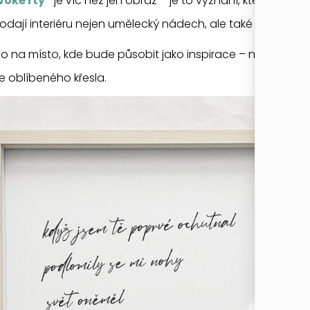
voké rty“
je víc než jen obraz – je to vyznání, které rezonuj
odají interiéru nejen umělecký nádech, ale také hloubku.
o na místo, kde bude působit jako inspirace – například
e oblíbeného křesla.