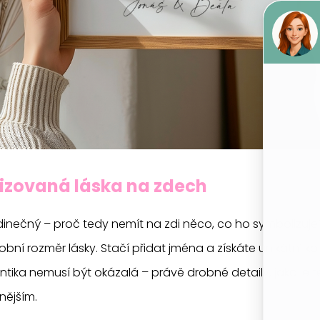
lizovaná láska na zdech
dinečný – proč tedy nemít na zdi něco, co ho symbolizuje
obní rozměr lásky. Stačí přidat jména a získáte unikátní ko
tika nemusí být okázalá – právě drobné detaily, jako je 
nějším.