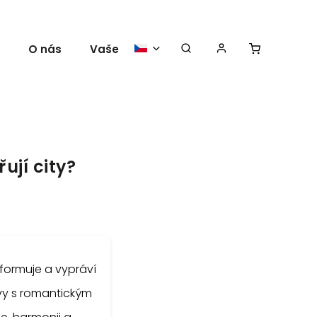
O nás
Vaše plakáty
ují city?
 formuje a vypráví
ivy s romantickým