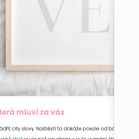
která mluví za vás
jádřit city slovy. Naštěstí to dokáže poezie od básníka N