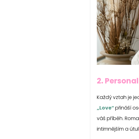
2. Persona
Každý vztah je je
„Love“
přináší os
váš příběh. Roman
intimnějším a útul