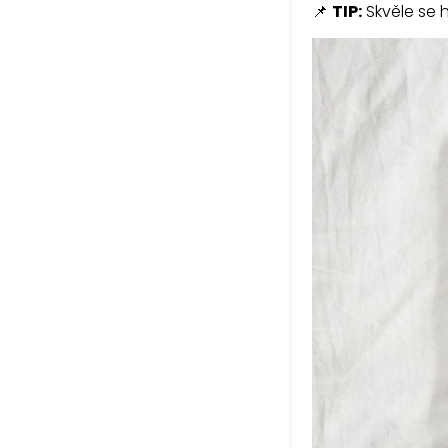
📌
TIP:
Skvěle se 