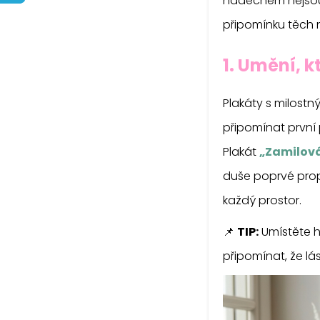
nádechem nejsou j
připomínku těch n
1. Umění, 
Plakáty s milost
připomínat první
Plakát
„Zamilov
duše poprvé propo
každý prostor.
📌
TIP:
Umístěte 
připomínat, že lá