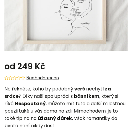
od
249 Kč
Neohodnoceno
No řekněte, koho by podobný
verš
nechytl
za
srdce
? Díky naší spolupráci s
básníkem
, který si
říká
Nespoutaný
,
můžete mít tuto a další milostnou
poezii také u vás doma na zdi. Mimochodem, je to
také tip na na
úžasný dárek.
Však romantiky do
života není nikdy dost.