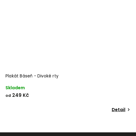
s
Plakát Báseň - Divoké rty
P
Skladem
S
249 Kč
od
o
Detail