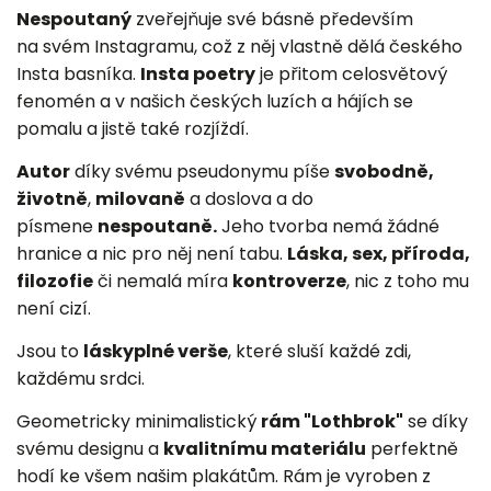
Nespoutaný
zveřejňuje své básně především
na svém Instagramu, což z něj vlastně dělá českého
Insta basníka.
Insta poetry
je přitom celosvětový
fenomén a v našich českých luzích a hájích se
pomalu a jistě také rozjíždí.
Autor
díky svému pseudonymu píše
svobodně,
životně
,
milovaně
a doslova a do
písmene
nespoutaně.
Jeho tvorba nemá žádné
hranice a nic pro něj není tabu.
Láska, sex, příroda,
filozofie
či nemalá míra
kontroverze
, nic z toho mu
není cizí.
Jsou to
láskyplné verše
, které sluší každé zdi,
každému srdci.
Geometricky minimalistický
rám "Lothbrok"
se díky
svému designu a
kvalitnímu materiálu
perfektně
hodí ke všem našim plakátům. Rám je vyroben z