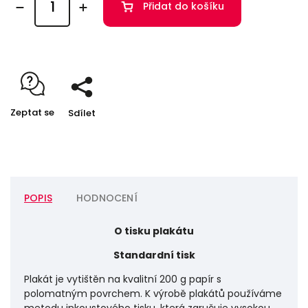
Přidat do košíku
Zeptat se
Sdílet
POPIS
HODNOCENÍ
O tisku plakátu
Standardní tisk
Plakát je vytištěn na kvalitní 200 g papír s
polomatným povrchem. K výrobě plakátů používáme
metodu inkoustového tisku, která zaručuje vysokou