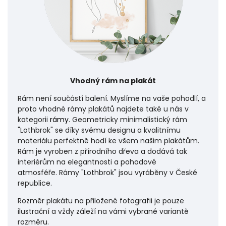
Vhodný rám na plakát
Rám není součástí balení. Myslíme na vaše pohodlí, a
proto vhodné rámy plakátů najdete také u nás v
kategorii
rámy
. Geometricky minimalistický rám
"Lothbrok" se díky svému designu a kvalitnímu
materiálu perfektně hodí ke všem našim plakátům.
Rám je vyroben z přírodního dřeva a dodává tak
interiérům na elegantnosti a pohodové
atmosféře.
Rámy "Lothbrok" jsou vyráběny v České
republice.
Rozměr plakátu na přiložené fotografii je pouze
ilustrační a vždy záleží na vámi vybrané variantě
rozměru.