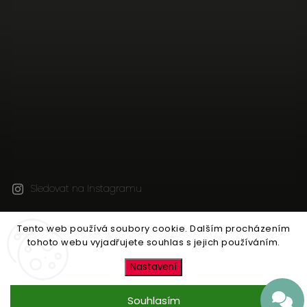
Sledovat na Instagramu
Tento web používá soubory cookie. Dalším procházením
Copyright 2026
Jen tak z lásky
. Všechna práva
tohoto webu vyjadřujete souhlas s jejich používáním.
vyhrazena.
Upravit nastavení cookies
Nastavení
Vytvořil
Shoptet
| Design
Shoptak.cz
Souhlasím