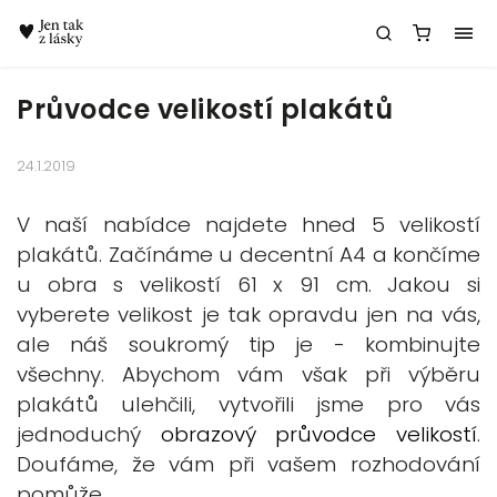
Chatbot Meda
Průvodce velikostí plakátů
24.1.2019
V naší nabídce najdete hned 5 velikostí
plakátů. Začínáme u decentní A4 a končíme
u obra s velikostí 61 x 91 cm. Jakou si
vyberete velikost je tak opravdu jen na vás,
ale náš soukromý tip je - kombinujte
všechny. Abychom vám však při výběru
plakátů ulehčili, vytvořili jsme pro vás
jednoduchý
obrazový průvodce velikostí
.
Doufáme, že vám při vašem rozhodování
pomůže.