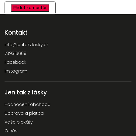
Přidat komentář
Kontakt
info
@
jentakzlasky.cz
739316609
Facebook
Instagram
Jen tak z lásky
Hodnocení obchodu
Doprava a platba
Vaše plakáty
O nás