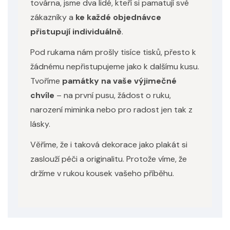
továrna, jsme dva lidé, kteří si pamatují své
zákazníky a
ke každé objednávce
přistupují individuálně
.
Pod rukama nám prošly tisíce tisků, přesto k
žádnému nepřistupujeme jako k dalšímu kusu.
Tvoříme
památky na vaše výjimečné
chvíle
– na první pusu, žádost o ruku,
narození miminka nebo pro radost jen tak z
lásky.
Věříme, že i taková dekorace jako plakát si
zaslouží péči a originalitu. Protože víme, že
držíme v rukou kousek vašeho příběhu.