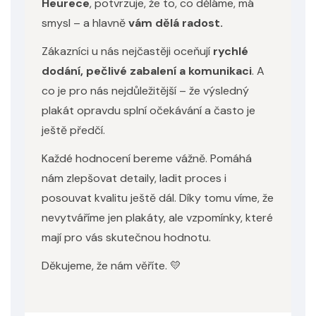
Heurece
, potvrzuje, že to, co děláme, má
smysl – a hlavně
vám dělá radost.
Zákazníci u nás nejčastěji oceňují
rychlé
dodání, pečlivé zabalení a komunikaci
. A
co je pro nás nejdůležitější – že výsledný
plakát opravdu splní očekávání a často je
ještě předčí.
Každé hodnocení bereme vážně. Pomáhá
nám zlepšovat detaily, ladit proces i
posouvat kvalitu ještě dál. Díky tomu víme, že
nevytváříme jen plakáty, ale vzpomínky, které
mají pro vás skutečnou hodnotu.
Děkujeme, že nám věříte. 💛