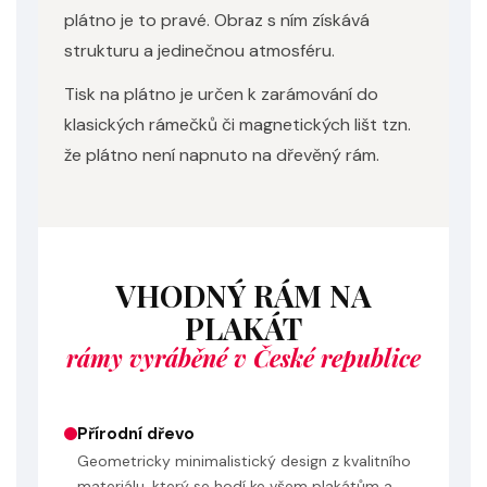
plátno je to pravé. Obraz s ním získává
strukturu a jedinečnou atmosféru.
Tisk na plátno je určen k zarámování do
klasických rámečků či magnetických lišt tzn.
že plátno není napnuto na dřevěný rám.
VHODNÝ RÁM NA
PLAKÁT
rámy vyráběné v České republice
Přírodní dřevo
Geometricky minimalistický design z kvalitního
materiálu, který se hodí ke všem plakátům a