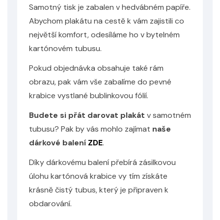
Samotný tisk je zabalen v hedvábném papíře.
Abychom plakátu na cestě k vám zajistili co
největší komfort, odesíláme ho v bytelném
kartónovém tubusu.
Odeslat
Pokud objednávka obsahuje také rám
Powered by chaterimo
obrazu, pak vám vše zabalíme do pevné
krabice vystlané bublinkovou fólií.
Budete si přát darovat plakát
v samotném
tubusu? Pak by vás mohlo zajímat
naše
dárkové balení
ZDE
.
Díky dárkovému balení přebírá zásilkovou
úlohu kartónová krabice vy tím získáte
krásně čistý tubus, který je připraven k
obdarování.