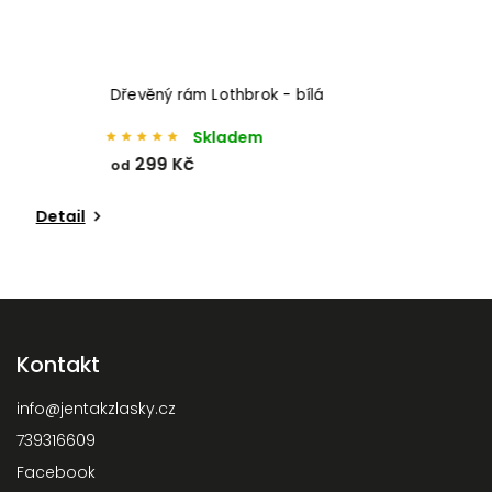
Dřevěný rám Lothbrok - bílá
Skladem
299 Kč
od
o
Detail
Kontakt
info
@
jentakzlasky.cz
739316609
Facebook