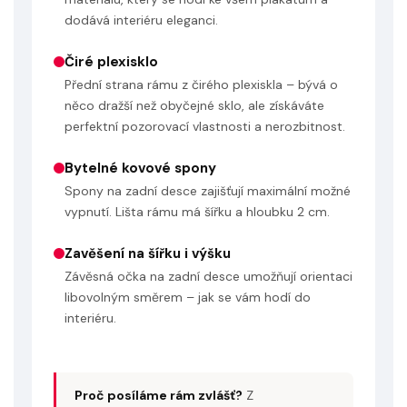
dodává interiéru eleganci.
Čiré plexisklo
Přední strana rámu z čirého plexiskla – bývá o
něco dražší než obyčejné sklo, ale získáváte
perfektní pozorovací vlastnosti a nerozbitnost.
Bytelné kovové spony
Spony na zadní desce zajišťují maximální možné
vypnutí. Lišta rámu má šířku a hloubku 2 cm.
Zavěšení na šířku i výšku
Závěsná očka na zadní desce umožňují orientaci
libovolným směrem – jak se vám hodí do
interiéru.
Proč posíláme rám zvlášť?
Z