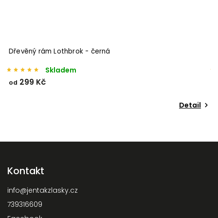
Dřevěný rám Lothbrok - bílá
Skladem
299 Kč
od
o
Detail
Kontakt
info
@
jentakzlasky.cz
739316609