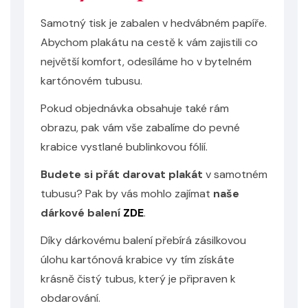
Samotný tisk je zabalen v hedvábném papíře.
Abychom plakátu na cestě k vám zajistili co
největší komfort, odesíláme ho v bytelném
kartónovém tubusu.
Pokud objednávka obsahuje také rám
obrazu, pak vám vše zabalíme do pevné
krabice vystlané bublinkovou fólií.
Budete si přát darovat plakát
v samotném
Odeslat
tubusu? Pak by vás mohlo zajímat
naše
Powered by chaterimo
dárkové balení
ZDE
.
Díky dárkovému balení přebírá zásilkovou
úlohu kartónová krabice vy tím získáte
krásně čistý tubus, který je připraven k
obdarování.