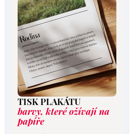
TISK PLAKÁTU
barvy, které ožívají na
papíře