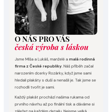
O NÁS PRO VÁS
česká výroba s láskou
Jsme Míša a Lukáš, manželé a
malá rodinná
firma z České republiky
. Náš příběh začal
narozením dcerky Rozárky, když jsme sami
hledali plakáty s duší a nenašli je. Tak jsme se
rozhodli tvořit je sami.
Každý plakát prochází našima rukama od
prvního návrhu až po finální tisk a dáváme si
záležet na každém detailu. Nejsme velká