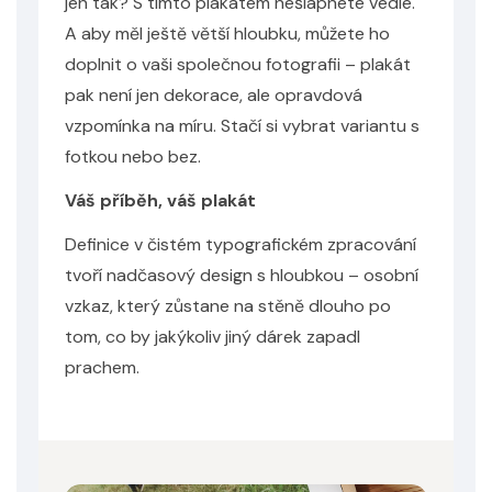
jen tak? S tímto plakátem nešlápnete vedle.
A aby měl ještě větší hloubku, můžete ho
doplnit o vaši společnou fotografii – plakát
pak není jen dekorace, ale opravdová
vzpomínka na míru. Stačí si vybrat variantu s
fotkou nebo bez.
Váš příběh, váš plakát
Definice v čistém typografickém zpracování
tvoří nadčasový design s hloubkou – osobní
vzkaz, který zůstane na stěně dlouho po
tom, co by jakýkoliv jiný dárek zapadl
prachem.