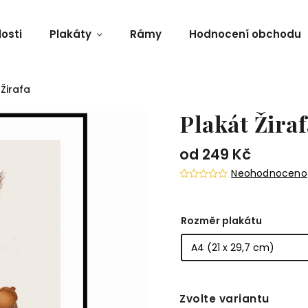
osti
Plakáty
Rámy
Hodnocení obchodu
 Žirafa
Plakát Žira
od
249 Kč
Neohodnoceno
Rozměr plakátu
Zvolte variantu