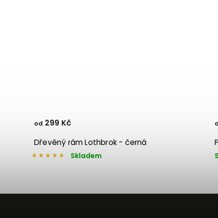
299 Kč
od
Dřevěný rám Lothbrok - černá
Skladem