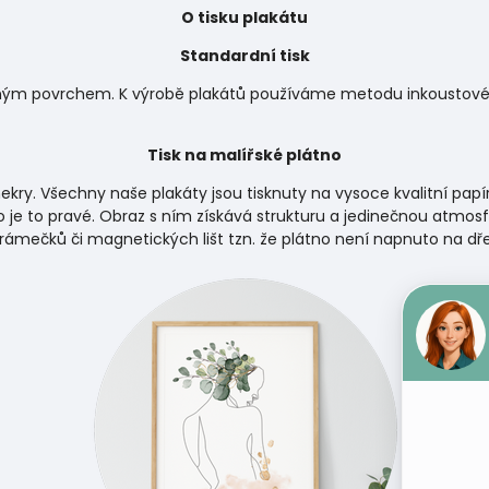
O tisku plakátu
Standardní tisk
matným povrchem. K výrobě plakátů používáme metodu inkoustového
Tisk na malířské plátno
ekry. Všechny naše plakáty jsou tisknuty na vysoce kvalitní papí
 je to pravé. Obraz s ním získává strukturu a jedinečnou atmosf
 rámečků či magnetických lišt tzn. že plátno není napnuto na d