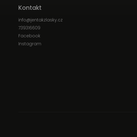
Kontakt
info
@
jentakzlasky.cz
739316609
Facebook
Instagram