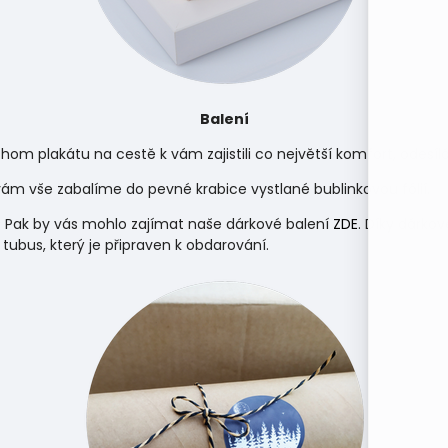
Balení
hom plakátu na cestě k vám zajistili co největší komfort, odes
m vše zabalíme do pevné krabice vystlané bublinkovou fólií.
 Pak by vás mohlo zajímat naše dárkové balení
ZDE
. Díky dárko
 tubus, který je připraven k obdarování.