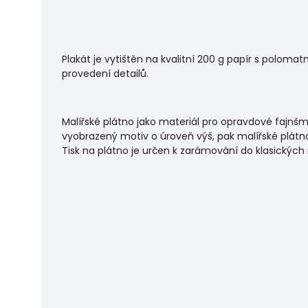
Plakát je vytištěn na kvalitní 200 g papír s polo
provedení detailů.
Malířské plátno jako materiál pro opravdové fajnšm
vyobrazený motiv o úroveň výš, pak malířské plátno
Tisk na plátno je určen k zarámování do klasických