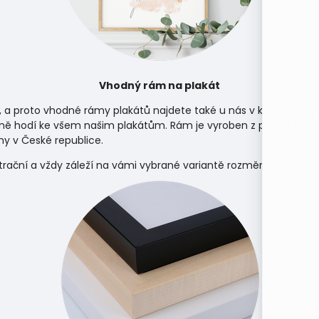
Vhodný rám na plakát
, a proto vhodné rámy plakátů najdete také u nás v kategorii
rá
ně hodí ke všem našim plakátům. Rám je vyroben z přírodního d
y v České republice.
strační a vždy záleží na vámi vybrané variantě rozměru.