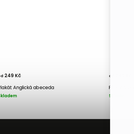
249 Kč
249 Kč
od
od
Plakát Anglická abeceda
Plakát Ves
Skladem
Skladem
Př