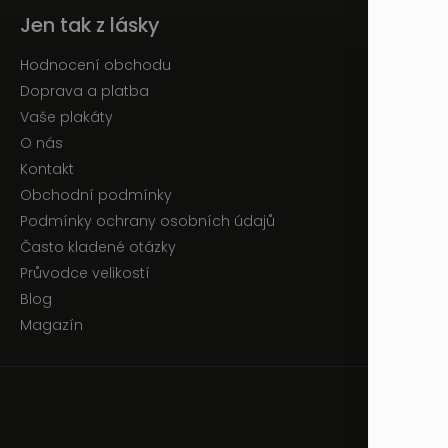
Jen tak z lásky
Hodnocení obchodu
Doprava a platba
Vaše plakáty
O nás
Kontakt
Obchodní podmínky
Podmínky ochrany osobních údajů
Často kladené otázky
Průvodce velikostí
Blog
Magazín