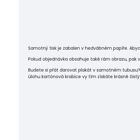
Samotný tisk je zabalen v hedvábném papíře. Abyc
Pokud objednávka obsahuje také rám obrazu, pak vá
Budete si přát darovat plakát v samotném tubusu?
úlohu
kartónová krabice vy tím získáte krásně čistý