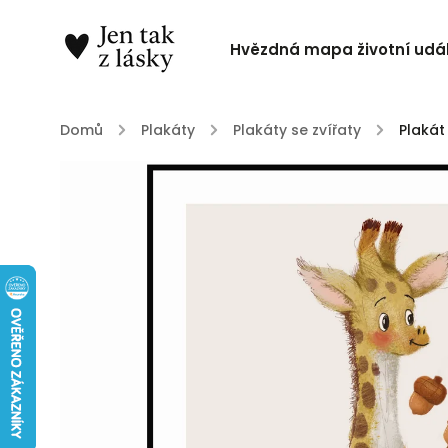
Hvězdná mapa životní udál
Domů
/
Plakáty
/
Plakáty se zvířaty
/
Plakát