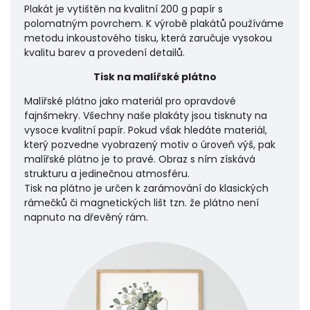
Plakát je vytištěn na kvalitní 200 g papír s
polomatným povrchem. K výrobě plakátů používáme
metodu inkoustového tisku, která zaručuje vysokou
kvalitu barev a provedení detailů.
Tisk na malířské plátno
Malířské plátno jako materiál pro opravdové
fajnšmekry. Všechny naše plakáty jsou tisknuty na
vysoce kvalitní papír. Pokud však hledáte materiál,
který pozvedne vyobrazený motiv o úroveň výš, pak
malířské plátno je to pravé. Obraz s ním získává
strukturu a jedinečnou atmosféru.
Tisk na plátno je určen k zarámování do klasických
rámečků či magnetických lišt tzn. že plátno není
napnuto na dřevěný rám.