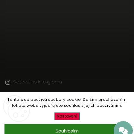
Sledovat na Instagramu
Tento web používá soubory cookie. Dalším procházením
Copyright 2026
Jen tak z lásky
. Všechna práva
tohoto webu vyjadřujete souhlas s jejich používáním.
vyhrazena.
Upravit nastavení cookies
Nastavení
Vytvořil
Shoptet
| Design
Shoptak.cz
Souhlasím