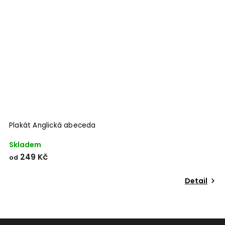
Odeslat
Powered by chaterimo
Plakát Anglická abeceda
P
Skladem
S
249 Kč
od
o
Detail