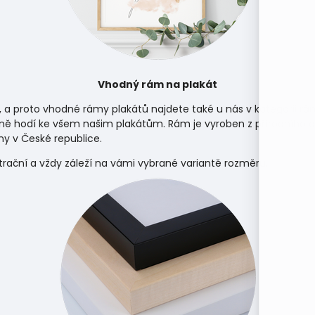
Vhodný rám na plakát
, a proto vhodné rámy plakátů najdete také u nás v kategorii
rá
ně hodí ke všem našim plakátům. Rám je vyroben z přírodního d
y v České republice.
strační a vždy záleží na vámi vybrané variantě rozměru.