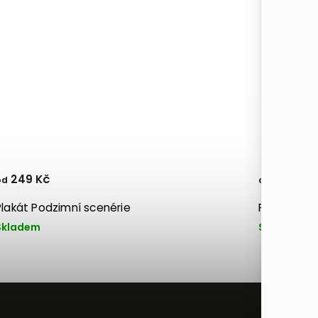
249 Kč
249 Kč
od
od
Plakát Podzimní scenérie
Plakát Sen
Skladem
Skladem
Př