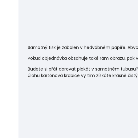
Samotný tisk je zabalen v hedvábném papíře. Abyc
Pokud objednávka obsahuje také rám obrazu, pak vá
Budete si přát darovat plakát v samotném tubusu?
úlohu
kartónová krabice vy tím získáte krásně čistý