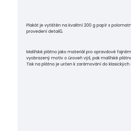
Plakát je vytištěn na kvalitní 200 g papír s polo
provedení detailů.
Malířské plátno jako materiál pro opravdové fajnšm
vyobrazený motiv o úroveň výš, pak malířské plátno
Tisk na plátno je určen k zarámování do klasických