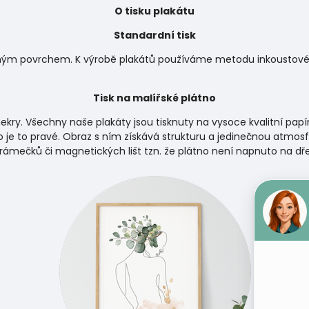
O tisku plakátu
Standardní tisk
matným povrchem. K výrobě plakátů používáme metodu inkoustového
Tisk na malířské plátno
ekry. Všechny naše plakáty jsou tisknuty na vysoce kvalitní papí
 je to pravé. Obraz s ním získává strukturu a jedinečnou atmosf
 rámečků či magnetických lišt tzn. že plátno není napnuto na d