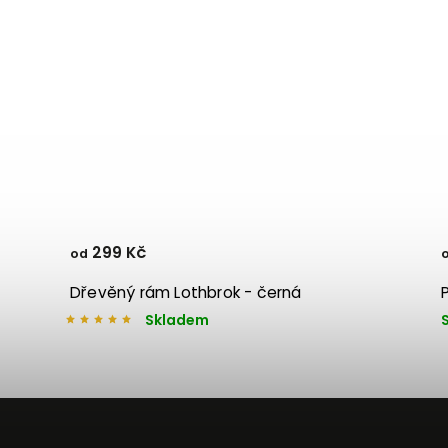
299 Kč
od
Dřevěný rám Lothbrok - černá
Skladem