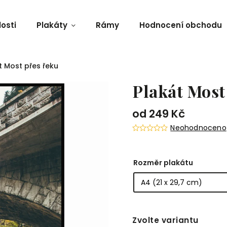
osti
Plakáty
Rámy
Hodnocení obchodu
t Most přes řeku
Plakát Most
od
249 Kč
Neohodnoceno
Rozměr plakátu
Zvolte variantu