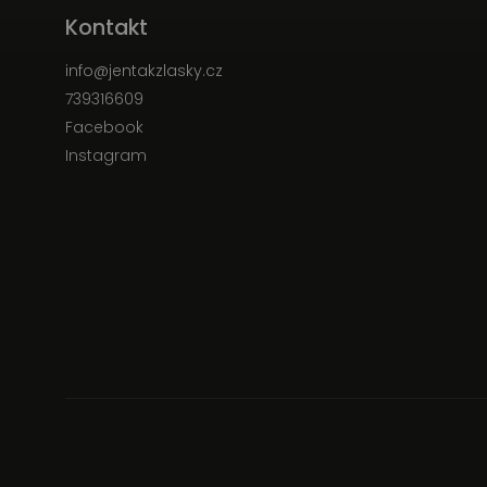
Kontakt
info
@
jentakzlasky.cz
739316609
Facebook
Instagram