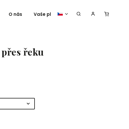
O nás
Vaše plakáty
 přes řeku