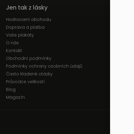
Jen tak z lásky
Hodnocení obchodu
Doprava a platba
Vaše plakáty
O nás
Kontakt
Obchodní podmínky
Podmínky ochrany osobních údajů
Často kladené otázky
Průvodce velikostí
Blog
Magazín