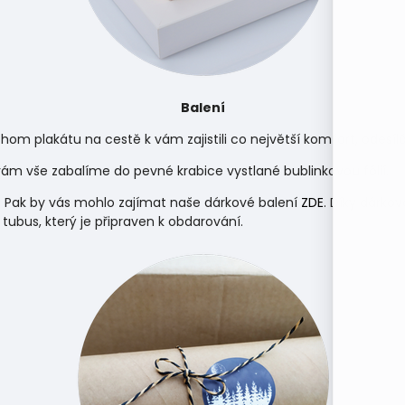
Balení
hom plakátu na cestě k vám zajistili co největší komfort, odes
m vše zabalíme do pevné krabice vystlané bublinkovou fólií.
 Pak by vás mohlo zajímat naše dárkové balení
ZDE
. Díky dárko
 tubus, který je připraven k obdarování.