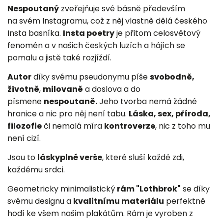
Nespoutaný
zveřejňuje své básně především
na svém Instagramu, což z něj vlastně dělá českého
Insta basníka.
Insta poetry
je přitom celosvětový
fenomén a v našich českých luzích a hájích se
pomalu a jistě také rozjíždí.
Autor
díky svému pseudonymu píše
svobodně,
životně
,
milovaně
a doslova a do
písmene
nespoutaně.
Jeho tvorba nemá žádné
hranice a nic pro něj není tabu.
Láska, sex, příroda,
filozofie
či nemalá míra
kontroverze
, nic z toho mu
není cizí.
Jsou to
láskyplné verše
, které sluší každé zdi,
každému srdci.
Geometricky minimalistický
rám "Lothbrok"
se díky
svému designu a
kvalitnímu materiálu
perfektně
hodí ke všem našim plakátům. Rám je vyroben z