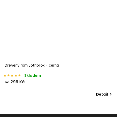
Dřevěný rám Lothbrok - černá
H
h
Skladem
299 Kč
od
o
Detail