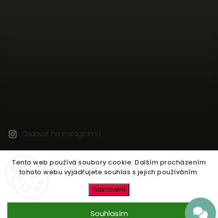
Sledovat na Instagramu
Tento web používá soubory cookie. Dalším procházením
Copyright 2026
Jen tak z lásky
. Všechna práva
tohoto webu vyjadřujete souhlas s jejich používáním.
vyhrazena.
Upravit nastavení cookies
Nastavení
Vytvořil
Shoptet
| Design
Shoptak.cz
Souhlasím