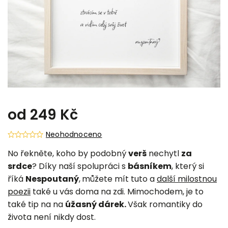
od
249 Kč
Neohodnoceno
No řekněte, koho by podobný
verš
nechytl
za
srdce
? Díky naší spolupráci s
básníkem
, který si
říká
Nespoutaný
,
můžete mít tuto a
další milostnou
poezii
také u vás doma na zdi. Mimochodem, je to
také tip na na
úžasný dárek.
Však romantiky do
života není nikdy dost.