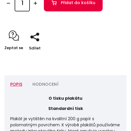
Přidat do košíku
Zeptat se
Sdílet
POPIS
HODNOCENÍ
O tisku plakátu
Standardní tisk
Plakát je vytištěn na kvalitní 200 g papír s
polomatným povrchem. K výrobě plakátů používáme
metodu inkoustového tisku, která zaručuje vysokou