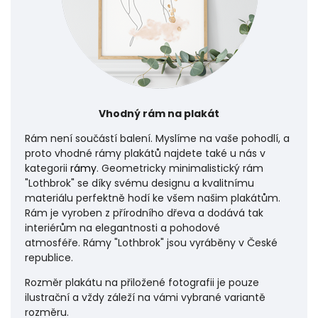
Vhodný rám na plakát
Rám není součástí balení. Myslíme na vaše pohodlí, a
proto vhodné rámy plakátů najdete také u nás v
kategorii
rámy
. Geometricky minimalistický rám
"Lothbrok" se díky svému designu a kvalitnímu
materiálu perfektně hodí ke všem našim plakátům.
Rám je vyroben z přírodního dřeva a dodává tak
interiérům na elegantnosti a pohodové
atmosféře.
Rámy "Lothbrok" jsou vyráběny v České
republice.
Rozměr plakátu na přiložené fotografii je pouze
ilustrační a vždy záleží na vámi vybrané variantě
rozměru.