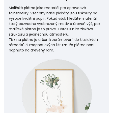
Malířské plátno jako materiál pro opravdové
fajnšmekry. Všechny naše plakáty jsou tisknuty na
vysoce kvalitní papír. Pokud však hledáte materiál,
který pozvedne vyobrazený motiv o úroveň výš, pak
malířské plátno je to pravé. Obraz s ním získává
strukturu a jedinečnou atmosféru.
Tisk na plátno je určen k zarámování do klasických
rámečků či magnetických lišt tzn. že plátno není
napnuto na dřevěný rám.