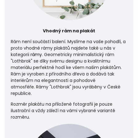
Vhodný rám na plakát
Rám není součástí balení. Myslíme na vaše pohodlí, a
proto vhodné rámy plakátů najdete také u nás v
kategorii
rámy
. Geometricky minimalistický rám
"Lothbrok" se díky svému designu a kvalitnímu
materiálu perfektně hodí ke všem našim plakátům.
Rám je vyroben z přírodního dřeva a dodává tak
interiérům na elegantnosti a pohodové
atmosféře.
Rámy "Lothbrok" jsou vyráběny v České
republice.
Rozměr plakátu na přiložené fotografii je pouze
ilustrační a vždy záleží na vámi vybrané variantě
rozměru.