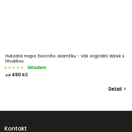
Hvězdná mapa životního okamžiku - Váš originální dárek s
P
hloubkou
Skladem
490 Kč
od
o
Detail
Kontakt