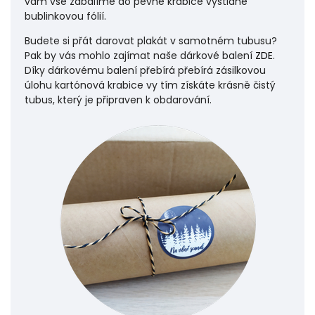
vám vše zabalíme do pevné krabice vystlané
bublinkovou fólií.
Budete si přát darovat plakát v samotném tubusu?
Pak by vás mohlo zajímat naše dárkové balení
ZDE
.
Díky dárkovému balení přebírá přebírá zásilkovou
úlohu
kartónová krabice vy tím získáte krásně čistý
tubus, který je připraven k obdarování.