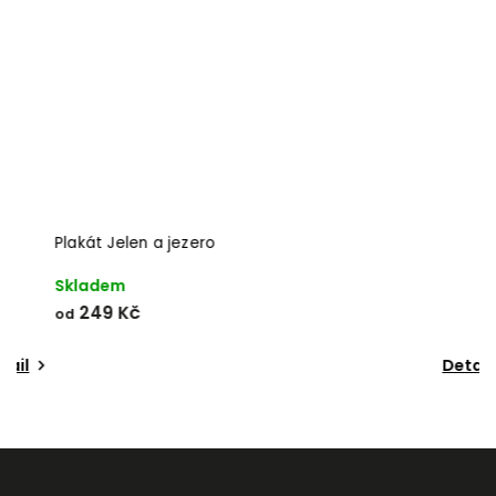
Powered by chaterimo
Plakát Jelen a jezero
P
Skladem
S
249 Kč
od
o
Detail