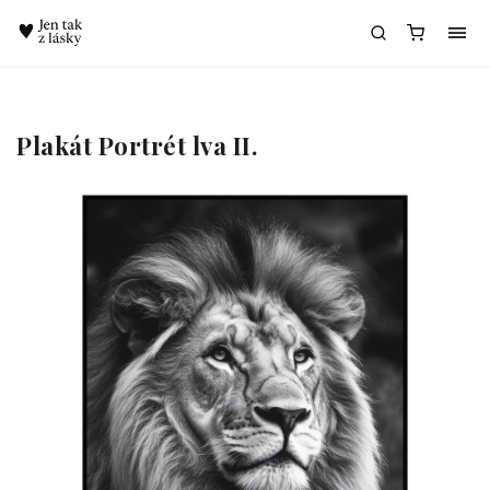
Chatbot Meda
Plakát Portrét lva II.