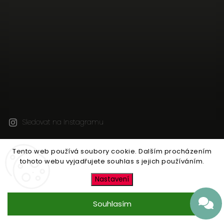
Sledovat na Instagramu
Tento web používá soubory cookie. Dalším procházením
Copyright 2026
Jen tak z lásky
. Všechna práva
tohoto webu vyjadřujete souhlas s jejich používáním.
vyhrazena.
Upravit nastavení cookies
Nastavení
Vytvořil
Shoptet
| Design
Shoptak.cz
Souhlasím