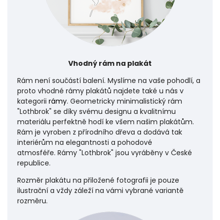
Vhodný rám na plakát
Rám není součástí balení. Myslíme na vaše pohodlí, a
proto vhodné rámy plakátů najdete také u nás v
kategorii
rámy
. Geometricky minimalistický rám
"Lothbrok" se díky svému designu a kvalitnímu
materiálu perfektně hodí ke všem našim plakátům.
Rám je vyroben z přírodního dřeva a dodává tak
interiérům na elegantnosti a pohodové
atmosféře.
Rámy "Lothbrok" jsou vyráběny v České
republice.
Rozměr plakátu na přiložené fotografii je pouze
ilustrační a vždy záleží na vámi vybrané variantě
rozměru.